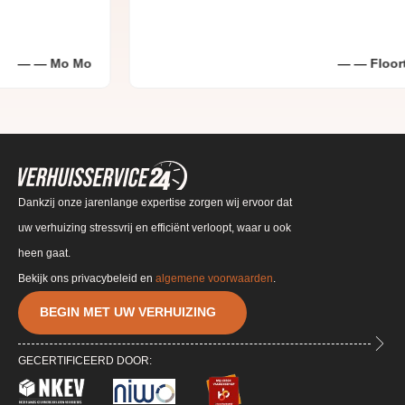
Mo Mo
Floortje K
Dankzij onze jarenlange expertise zorgen wij ervoor dat
uw verhuizing stressvrij en efficiënt verloopt, waar u ook
heen gaat.
Bekijk ons privacybeleid en
algemene voorwaarden
.
BEGIN MET UW VERHUIZING
GECERTIFICEERD DOOR: