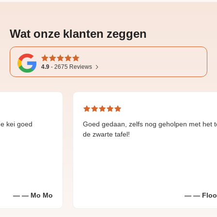
Wat onze klanten zeggen
4.9
-
2675
Reviews
i goed
Goed gedaan, zelfs nog geholpen met het terug
de zwarte tafel!
Mo Mo
Floortje