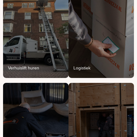
Verhuislift
Logistiek
huren
We vullen onze vrachten
Breng je verhuizing naar
aan met jouw meubels en
grote hoogte met onze
producten.
verhuisliften.
Lees Meer
Lees Meer
Verhuislift huren
Logistiek
Handyman
Ontruimen
service
Opruimen of ontruimen:
Voor het ophangen,
van knusse flat tot groot
monteren en demonteren
bedrijfspand.