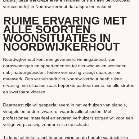
Dankzij deze werkwijze ervaren klanten ons als een betrouwbaar
verhuisbedrijf in Noordwijkerhout dat afspraken nakomt.
RUIME ERVARING MET
ALLE SOORTEN
WOONSITUATIES IN
NOORDWIJKERHOUT
Noordwijkerhout kent een gevarieerd woningaanbod, van
dorpswoningen en appartementen tot nieuwbouw en woningen
nabij natuurgebieden. Iedere verhuizing vraagt daardoor om
maatwerk. Ons verhuisbedrijf in Noordwijkerhout heeft ruime
ervaring met situaties zoals beperkte parkeerruimte, smalle straten
en kwetsbare vloeren.
Daarnaast zijn wij gespecialiseerd in het verhuizen van piano’s,
vleugels en andere zware of waardevolle objecten. Met
professioneel materieel en ervaren verhuizers zorgen wij voor een
veilige verplaatsing zonder risico op schade.
Tijdens het hele traject houden wij je op de hoogte via duidelijke