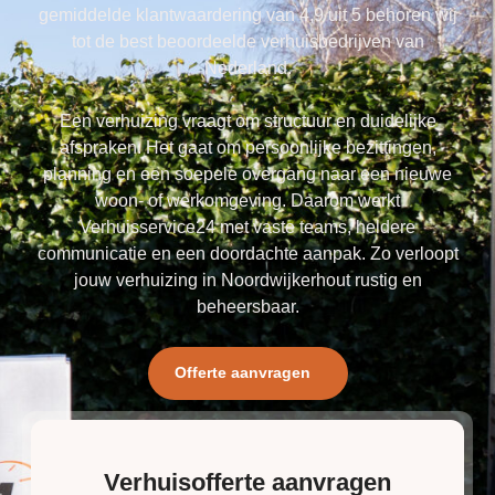
gemiddelde klantwaardering van 4,9 uit 5 behoren wij
tot de best beoordeelde verhuisbedrijven van
Nederland.
Een verhuizing vraagt om structuur en duidelijke
afspraken. Het gaat om persoonlijke bezittingen,
planning en een soepele overgang naar een nieuwe
woon- of werkomgeving. Daarom werkt
Verhuisservice24 met vaste teams, heldere
communicatie en een doordachte aanpak. Zo verloopt
jouw verhuizing in Noordwijkerhout rustig en
beheersbaar.
Offerte aanvragen
Verhuisofferte aanvragen