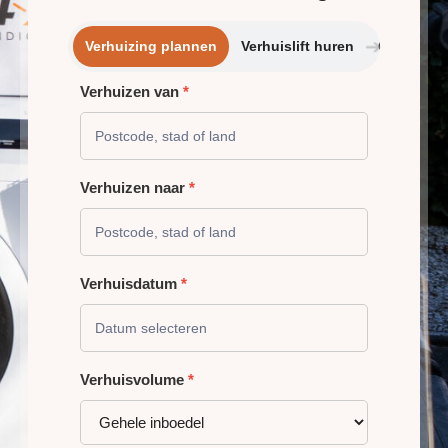
➔
Verhuizing plannen
Verhuislift huren
Opslagrui
Verhuizen van
*
VERHUIZING
PLANNEN
Verhuizen naar
*
Verhuisdatum
*
Verhuisvolume
*