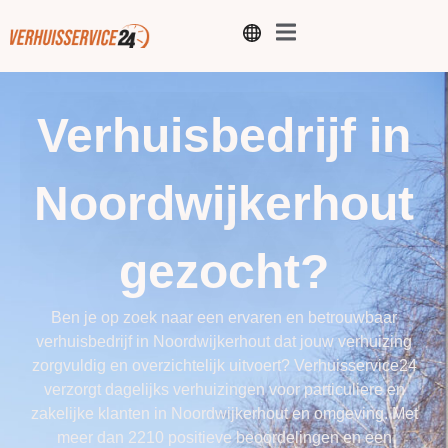
Verhuisbedrijf in
Noordwijkerhout
gezocht?
Ben je op zoek naar een ervaren en betrouwbaar
verhuisbedrijf in Noordwijkerhout dat jouw verhuizing
zorgvuldig en overzichtelijk uitvoert?
Verhuisservice24
verzorgt dagelijks verhuizingen voor particuliere en
zakelijke klanten in Noordwijkerhout en omgeving. Met
meer dan 2210 positieve beoordelingen en een