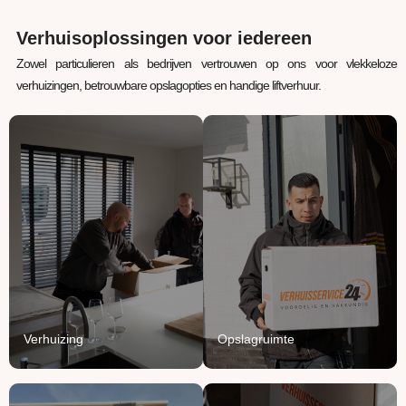
Verhuisoplossingen voor iedereen
Zowel particulieren als bedrijven vertrouwen op ons voor vlekkeloze
verhuizingen, betrouwbare opslagopties en handige liftverhuur.
Verhuizing
Opslagruimte
Uw inboedel van A naar
Jouw spullen staan bij
B verhuizen? Wij regelen
ons veilig, verwarmd en
het van A tot Z.
beschermd.
Lees Meer
Lees Meer
Verhuizing
Opslagruimte