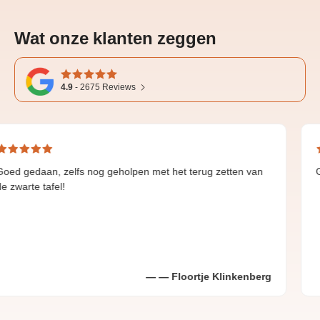
Wat onze klanten zeggen
4.9
-
2675
Reviews
 zelfs nog geholpen met het terug zetten van
Great and fa
el!
Floortje Klinkenberg