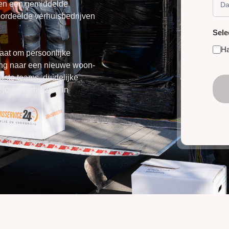
 en een gemiddelde
eoordeelde verhuisbedrijven
Sele
H
gaat om persoonlijke
ang naar een nieuwe woon-
ste teams, duidelijke
 jouw verhuizing in