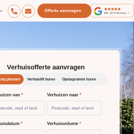
Offerte aanvragen
4.9
-
2675
Reviews
Verhuisofferte aanvragen
zing plannen
Verhuislift huren
Opslagruimte huren
uizen van
*
Verhuizen naar
*
HUIZING
NNEN
huisdatum
*
Verhuisvolume
*