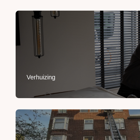
Verhuizing
Uw inboedel van A naar B verhuizen? Wij regelen h
Lees Meer
Verhuizing
Verhuislift huren