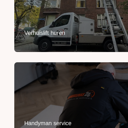
Breng je verhuizing naar grote hoogte met onze ver
Lees Meer
Verhuislift huren
Handyman service
Voor het ophangen, monteren en demonteren van j
Lees Meer
Handyman service