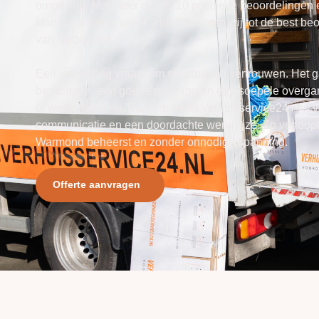
omgeving. Met meer dan 2210 positieve beoordelingen
klantwaardering van 4,9 uit 5 behoren wij tot de best b
van Nederland.
Een verhuizing vraagt om structuur en vertrouwen. Het 
bezittingen, een goede planning en een soepele overg
of werkomgeving. Daarom werkt Verhuisservice24 met va
communicatie en een doordachte werkwijze. Zo verloopt
Warmond beheerst en zonder onnodige spanning.
Offerte aanvragen