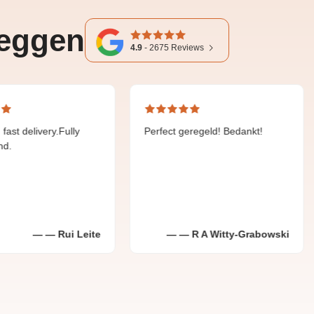
zeggen
4.9
-
2675
Reviews
ery.Fully
Perfect geregeld! Bedankt!
Fijn
geho
Rui Leite
R A Witty-Grabowski