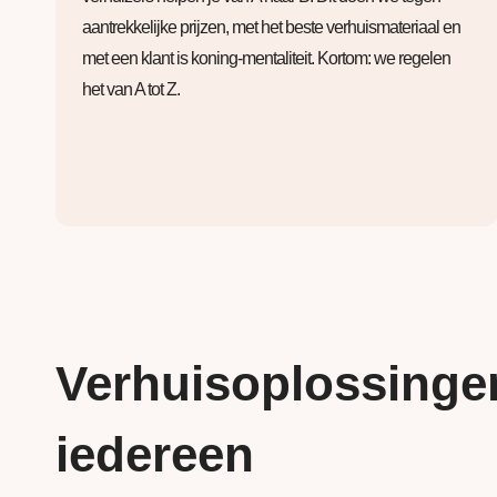
aantrekkelijke prijzen, met het beste verhuismateriaal en
met een klant is koning-mentaliteit. Kortom: we regelen
het van A tot Z.
Verhuisoplossinge
iedereen