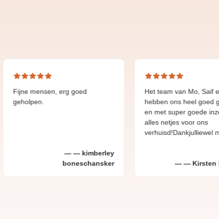
e mensen, erg goed
Het team van Mo, Saif en Ayoub
lpen.
hebben ons heel goed geholpen
en met super goede inzet en
alles netjes voor ons
verhuisd!Dankjulliewel mannen!
kimberley
boneschansker
Kirsten Bommer