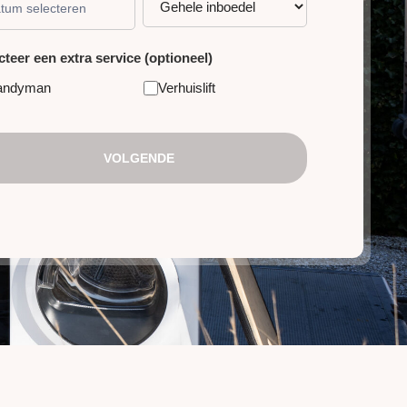
cteer een extra service (optioneel)
andyman
Verhuislift
VOLGENDE