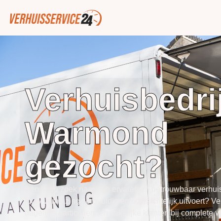
Verhuisbedrij
Warmond
gezocht?
Ben je op zoek naar een ervaren en betrouwbaar verhui
jouw verhuizing zorgvuldig en overzichtelijk uitvoert?
Ve
dagelijks particuliere en zakelijke klanten bij complete