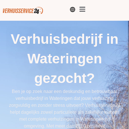
Verhuisbedrijf in
Wateringen
gezocht?
Ben je op zoek naar een deskundig en betrouwbaar
verhuisbedrijf in Wateringen dat jouw verhuizing
zorgvuldig en zonder stress uitvoert?
Verhuisservice24
helpt dagelijks zowel particuliere als zakelijke klanten
met complete verhuizingen in Wateringen en
omgeving. Met meer dan 2210 positieve