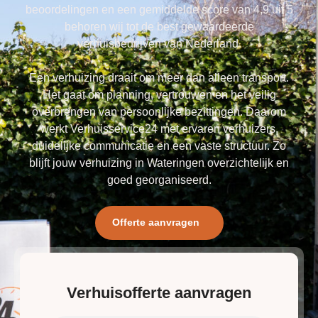
beoordelingen en een gemiddelde score van 4,9 uit 5
behoren wij tot de best gewaardeerde
verhuisbedrijven van Nederland.
Een verhuizing draait om meer dan alleen transport.
Het gaat om planning, vertrouwen en het veilig
overbrengen van persoonlijke bezittingen. Daarom
werkt Verhuisservice24 met ervaren verhuizers,
duidelijke communicatie en een vaste structuur. Zo
blijft jouw verhuizing in Wateringen overzichtelijk en
goed georganiseerd.
Offerte aanvragen
Verhuisofferte aanvragen