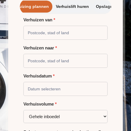
➔
Verhuizing plannen
Verhuislift huren
Opslagrui
Verhuizen van
*
VERHUIZING
PLANNEN
Verhuizen naar
*
Verhuisdatum
*
Verhuisvolume
*