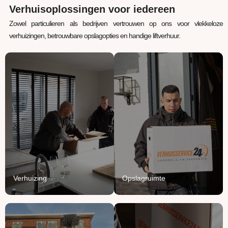
Verhuisoplossingen voor iedereen
Zowel particulieren als bedrijven vertrouwen op ons voor vlekkeloze
verhuizingen, betrouwbare opslagopties en handige liftverhuur.
Verhuizing
Opslagruimte
Uw inboedel van A naar
Jouw spullen staan bij
B verhuizen? Wij regelen
ons veilig, verwarmd en
het van A tot Z.
beschermd.
Lees Meer
Lees Meer
Verhuizing
Opslagruimte