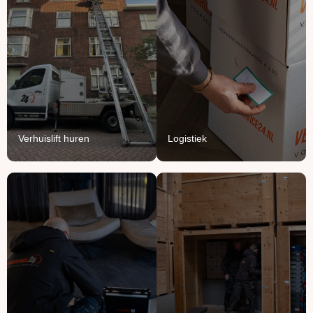
Verhuislift
Logistiek
huren
We vullen onze vrachten
Breng je verhuizing naar
aan met jouw meubels en
grote hoogte met onze
producten.
verhuisliften.
Lees Meer
Lees Meer
Verhuislift huren
Logistiek
Handyman
Ontruimen
service
Opruimen of ontruimen:
Voor het ophangen,
van knusse flat tot groot
monteren en demonteren
bedrijfspand.
van je spullen.