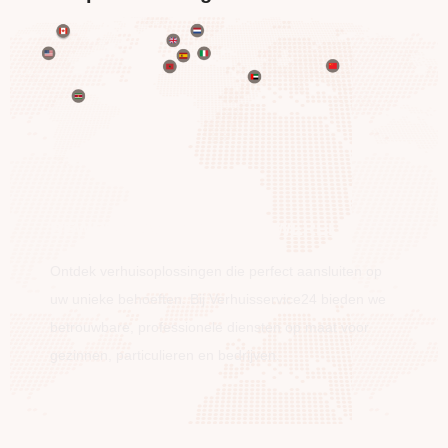
BEWEEG OVER DE HELE WERELD
Ontdek verhuisoplossingen die perfect aansluiten op
uw unieke behoeften. Bij Verhuisservice24 bieden we
betrouwbare, professionele diensten op maat voor
gezinnen, particulieren en bedrijven.