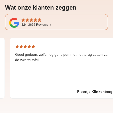
Wat onze klanten zeggen
4.9
-
2675
Reviews
ed gedaan, zelfs nog geholpen met het terug zetten van
Gr
 zwarte tafel!
Floortje Klinkenberg