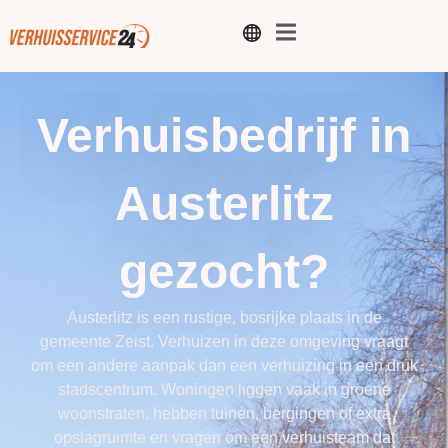
Verhuisbedrijf in
Austerlitz
gezocht?
Austerlitz is een rustige, bosrijke plaats in de
gemeente Zeist. Verhuizen in deze omgeving vraagt
om een andere aanpak dan een verhuizing in een druk
stadscentrum. Woningen liggen vaak in groene
woonstraten, hebben tuinen, bergingen of extra
opslagruimte en vragen om een verhuisteam dat