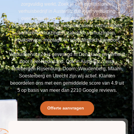
zorgvuldig werkt. Zoek je een professioneel
verhuisbedrijf in Austerlitz dat jouw verhuizing
overzichtelijk voorbereidt en veilig uitvoert?
Verhuisservice24 helpt met particuliere verhuizingen,
seniorenverhuizingen, zakelijke verhuizingen,
inpakservice, montage en specialistisch transport.
Verhuisservice24 is gevestigd in Den Haag en verhuist
door heel Nederland. Ook in Austerlitz, Zeist,
Driebergen Rijsenburg, Doorn, Woudenberg, Maarn,
Soesterberg en Utrecht zijn wij actief. Klanten
beoordelen ons met een gemiddelde score van 4.9 uit
5 op basis van meer dan 2210 Google reviews.
Offerte aanvragen