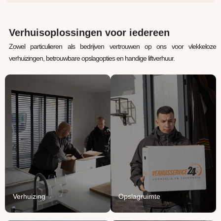
Verhuisoplossingen voor iedereen
Zowel particulieren als bedrijven vertrouwen op ons voor vlekkeloze
verhuizingen, betrouwbare opslagopties en handige liftverhuur.
Verhuizing
Opslagruimte
Uw inboedel van A naar
Jouw spullen staan bij
B verhuizen? Wij regelen
ons veilig, verwarmd en
het van A tot Z.
beschermd.
Lees Meer
Lees Meer
Verhuizing
Opslagruimte