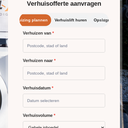
Verhuisofferte aanvragen
➔
Verhuizing plannen
Verhuislift huren
Opslagrui
Verhuizen van
*
VERHUIZING
PLANNEN
Verhuizen naar
*
Verhuisdatum
*
Verhuisvolume
*