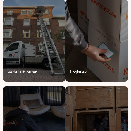
Verhuislift
Logistiek
huren
We vullen onze vrachten
Breng je verhuizing naar
aan met jouw meubels en
grote hoogte met onze
producten.
verhuisliften.
Lees Meer
Lees Meer
Verhuislift huren
Logistiek
Handyman
Ontruimen
service
Opruimen of ontruimen:
Voor het ophangen,
van knusse flat tot groot