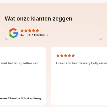
Wat onze klanten zeggen
4.9
-
2675
Reviews
rug zetten van
Great and fast delivery.Fully recommend.
tje Klinkenberg