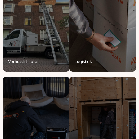
Verhuislift
Logistiek
huren
We vullen onze vrachten
Breng je verhuizing naar
aan met jouw meubels en
grote hoogte met onze
producten.
verhuisliften.
Lees Meer
Lees Meer
Verhuislift huren
Logistiek
Handyman
Ontruimen
service
Opruimen of ontruimen:
Voor het ophangen,
van knusse flat tot groot
monteren en demonteren
bedrijfspand.
van je spullen.