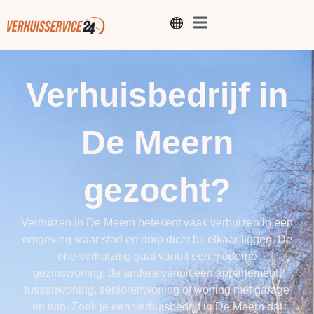
Verhuisbedrijf in
De Meern
gezocht?
Verhuizen in De Meern betekent vaak verhuizen in een
omgeving waar stad en dorp dicht bij elkaar liggen. De
ene verhuizing gaat vanuit een moderne
gezinswoning, de andere vanuit een appartement,
tussenwoning, seniorenwoning of woning met garage
en tuin. Zoek je een verhuisbedrijf in De Meern dat