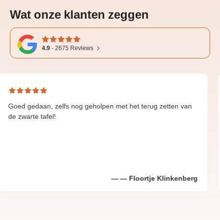
Wat onze klanten zeggen
4.9
-
2675
Reviews
an, zelfs nog geholpen met het terug zetten van
Great and
tafel!
Floortje Klinkenberg