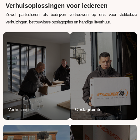
Verhuisoplossingen voor iedereen
Zowel particulieren als bedrijven vertrouwen op ons voor vlekkeloze
verhuizingen, betrouwbare opslagopties en handige liftverhuur.
Verhuizing
Opslagruimte
Uw inboedel van A naar
Jouw spullen staan bij
B verhuizen? Wij regelen
ons veilig, verwarmd en
het van A tot Z.
beschermd.
Lees Meer
Lees Meer
Verhuizing
Opslagruimte