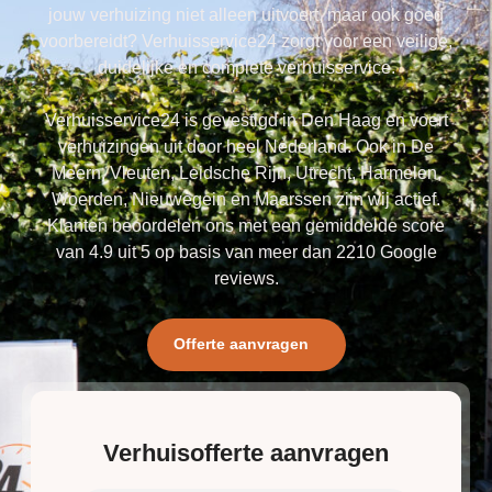
jouw verhuizing niet alleen uitvoert, maar ook goed
voorbereidt? Verhuisservice24 zorgt voor een veilige,
duidelijke en complete verhuisservice.
Verhuisservice24 is gevestigd in Den Haag en voert
verhuizingen uit door heel Nederland. Ook in De
Meern, Vleuten, Leidsche Rijn, Utrecht, Harmelen,
Woerden, Nieuwegein en Maarssen zijn wij actief.
Klanten beoordelen ons met een gemiddelde score
van 4.9 uit 5 op basis van meer dan 2210 Google
reviews.
Offerte aanvragen
Verhuisofferte aanvragen