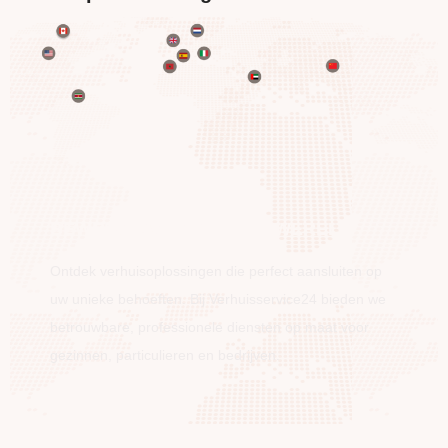
BEWEEG OVER DE HELE WERELD
Ontdek verhuisoplossingen die perfect aansluiten op
uw unieke behoeften. Bij Verhuisservice24 bieden we
betrouwbare, professionele diensten op maat voor
gezinnen, particulieren en bedrijven.