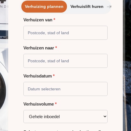
➔
Verhuizing plannen
Verhuislift huren
Opslagrui
Verhuizen van
*
VERHUIZING
PLANNEN
Verhuizen naar
*
Verhuisdatum
*
Verhuisvolume
*