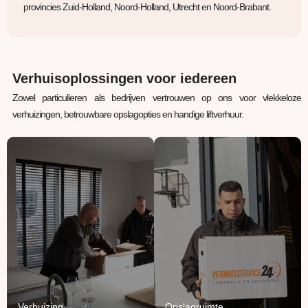
provincies Zuid-Holland, Noord-Holland, Utrecht en Noord-Brabant.
Verhuisoplossingen voor iedereen
Zowel particulieren als bedrijven vertrouwen op ons voor vlekkeloze
verhuizingen, betrouwbare opslagopties en handige liftverhuur.
Verhuizing
Opslagruimte
Uw inboedel van A naar
Jouw spullen staan bij
B verhuizen? Wij regelen
ons veilig, verwarmd en
het van A tot Z.
beschermd.
Lees Meer
Lees Meer
Verhuizing
Opslagruimte