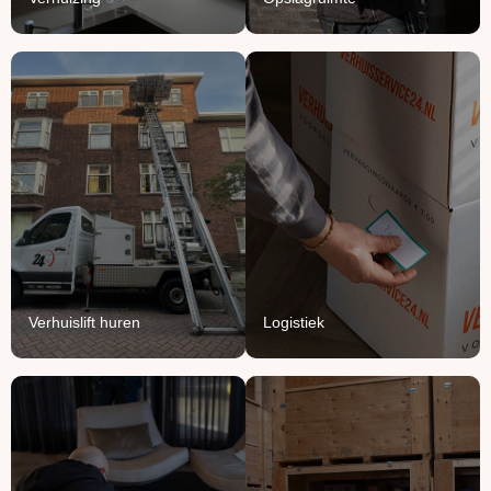
Verhuislift
Logistiek
huren
We vullen onze vrachten
Breng je verhuizing naar
aan met jouw meubels en
grote hoogte met onze
producten.
verhuisliften.
Lees Meer
Lees Meer
Verhuislift huren
Logistiek
Handyman
Ontruimen
service