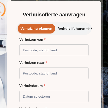
Verhuisofferte aanvragen
➔
Verhuizing plannen
Verhuislift huren
Opslagrui
Verhuizen van
*
VERHUIZING
PLANNEN
Verhuizen naar
*
Verhuisdatum
*