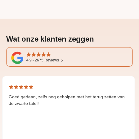
Wat onze klanten zeggen
4.9
-
2675
Reviews
aan, zelfs nog geholpen met het terug zetten van
Great an
 tafel!