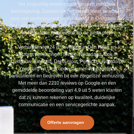
het zorgvuldig overbrengen van een complete
leefomgeving. Daarom kiezen steeds meer bewoners
voor een professioneel verhuisbedrijf in Delfgauw dat
het hele proces begeleidt van de eerste inventarisatie
tot het laatste meubelstuk op de juiste plek.
Verhuisservice24 is gevestigd in Den Haag en
verzorgt verhuizingen in heel Nederland. Ook in
Delfgauw, Emerald, Delfts Hout, Pijnacker, Nootdorp,
Ypenburg en Delft ondersteunen wij dagelijks
particulieren en bedrijven bij een zorgeloze verhuizing.
Met meer dan 2210 reviews op Google en een
gemiddelde beoordeling van 4.9 uit 5 weten klanten
dat zij kunnen rekenen op kwaliteit, duidelijke
communicatie en een servicegerichte aanpak.
Offerte aanvragen