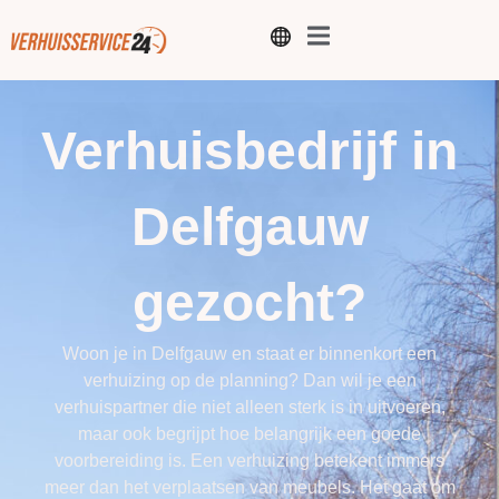
Verhuisbedrijf in
Delfgauw
gezocht?
Woon je in Delfgauw en staat er binnenkort een
verhuizing op de planning? Dan wil je een
verhuispartner die niet alleen sterk is in uitvoeren,
maar ook begrijpt hoe belangrijk een goede
voorbereiding is. Een verhuizing betekent immers
meer dan het verplaatsen van meubels. Het gaat om