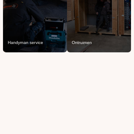
Opruimen of ontruimen:
Voor het ophangen,
van knusse flat tot groot
monteren en demonteren
bedrijfspand.
van je spullen.
Lees Meer
Lees Meer
Handyman service
Ontruimen