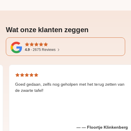
Wat onze klanten zeggen
4.9
-
2675
Reviews
 gedaan, zelfs nog geholpen met het terug zetten van
Grea
warte tafel!
Floortje Klinkenberg