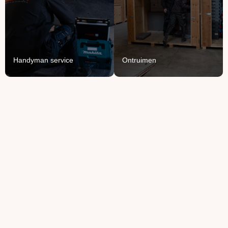
Voor het ophangen,
van knusse flat tot groot
monteren en demonteren
bedrijfspand.
van je spullen.
Lees Meer
Lees Meer
Handyman service
Ontruimen