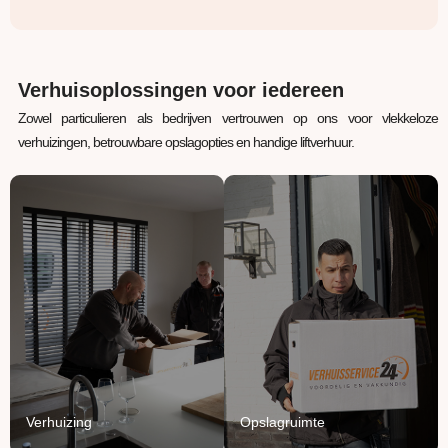
Verhuisoplossingen voor iedereen
Zowel particulieren als bedrijven vertrouwen op ons voor vlekkeloze
verhuizingen, betrouwbare opslagopties en handige liftverhuur.
Verhuizing
Opslagruimte
Uw inboedel van A naar
Jouw spullen staan bij
B verhuizen? Wij regelen
ons veilig, verwarmd en
het van A tot Z.
beschermd.
Lees Meer
Lees Meer
Verhuizing
Opslagruimte