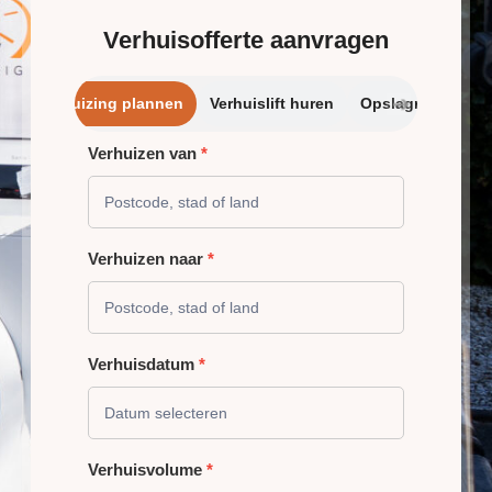
Verhuisofferte aanvragen
➔
Verhuizing plannen
Verhuislift huren
Opslagrui
Verhuizen van
*
VERHUIZING
PLANNEN
Verhuizen naar
*
Verhuisdatum
*
Verhuisvolume
*