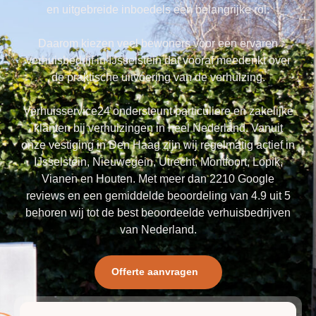
en uitgebreide inboedels een belangrijke rol.
Daarom kiezen veel bewoners voor een ervaren
verhuisbedrijf in IJsselstein dat vooraf meedenkt over
de praktische uitvoering van de verhuizing.
Verhuisservice24 ondersteunt particuliere en zakelijke
klanten bij verhuizingen in heel Nederland. Vanuit
onze vestiging in Den Haag zijn wij regelmatig actief in
IJsselstein, Nieuwegein, Utrecht, Montfoort, Lopik,
Vianen en Houten. Met meer dan 2210 Google
reviews en een gemiddelde beoordeling van 4.9 uit 5
behoren wij tot de best beoordeelde verhuisbedrijven
van Nederland.
Offerte aanvragen