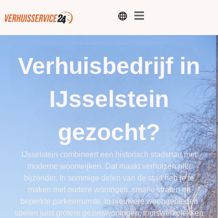
Verhuisbedrijf in
IJsselstein
gezocht?
IJsselstein combineert een historisch stadshart met
moderne woonwijken. Dat maakt verhuizen hier
bijzonder. In sommige delen van de stad heb je te
maken met oudere woningen, smalle straten en
beperkte parkeerruimte. In nieuwere woongebieden
spelen juist grotere gezinswoningen, thuiswerkplekken