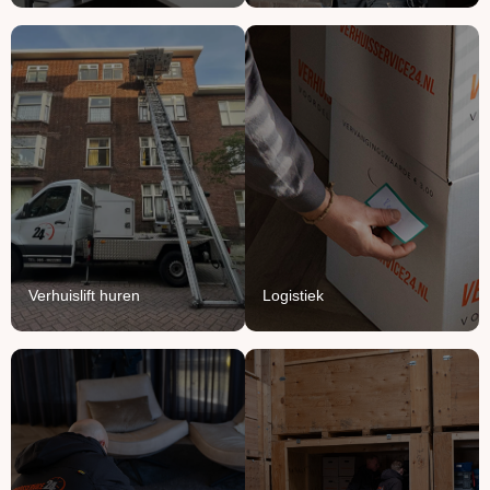
Verhuislift
Logistiek
huren
We vullen onze vrachten
Breng je verhuizing naar
aan met jouw meubels en
grote hoogte met onze
producten.
verhuisliften.
Lees Meer
Lees Meer
Verhuislift huren
Logistiek
Handyman
Ontruimen
service
Opruimen of ontruimen: