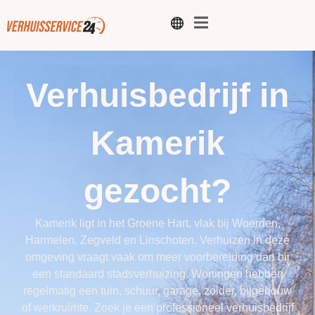
Verhuisbedrijf in
Kamerik
gezocht?
Kamerik ligt in het Groene Hart, vlak bij Woerden,
Harmelen, Zegveld en Linschoten. Verhuizen in deze
omgeving vraagt vaak om meer voorbereiding dan bij
een standaard stadsverhuizing. Woningen hebben
regelmatig een tuin, schuur, garage, zolder, bijgebouw
of werkruimte. Zoek je een professioneel verhuisbedrijf