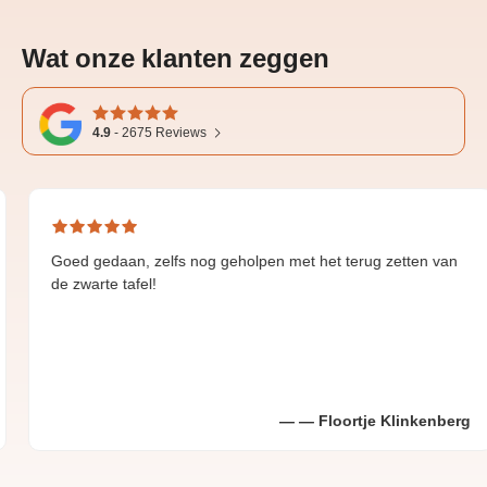
Wat onze klanten zeggen
4.9
-
2675
Reviews
 gedaan, zelfs nog geholpen met het terug zetten van
Grea
warte tafel!
Floortje Klinkenberg