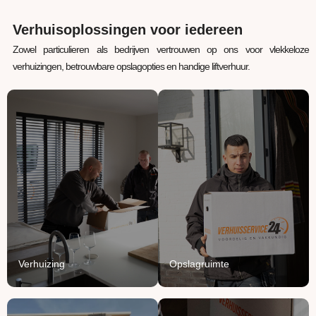
Verhuisoplossingen voor iedereen
Zowel particulieren als bedrijven vertrouwen op ons voor vlekkeloze
verhuizingen, betrouwbare opslagopties en handige liftverhuur.
Verhuizing
Opslagruimte
Uw inboedel van A naar
Jouw spullen staan bij
B verhuizen? Wij regelen
ons veilig, verwarmd en
het van A tot Z.
beschermd.
Lees Meer
Lees Meer
Verhuizing
Opslagruimte