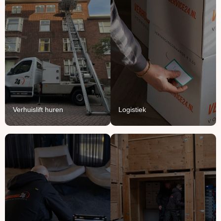
Verhuislift
Logistiek
huren
We vullen onze vrachten
Breng je verhuizing naar
aan met jouw meubels en
grote hoogte met onze
producten.
verhuisliften.
Lees Meer
Lees Meer
Verhuislift huren
Logistiek
Handyman
Ontruimen
service
Opruimen of ontruimen:
Voor het ophangen,
van knusse flat tot groot
monteren en demonteren
bedrijfspand.