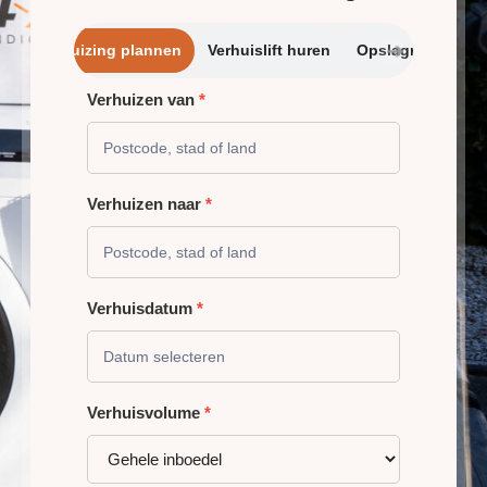
➔
Verhuizing plannen
Verhuislift huren
Opslagrui
Verhuizen van
*
VERHUIZING
PLANNEN
Verhuizen naar
*
Verhuisdatum
*
Verhuisvolume
*