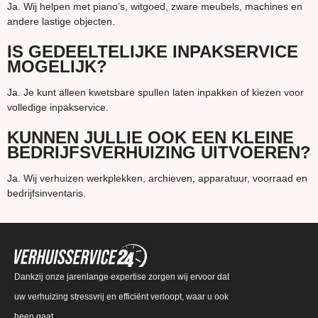
Ja. Wij helpen met piano’s, witgoed, zware meubels, machines en
andere lastige objecten.
IS GEDEELTELIJKE INPAKSERVICE
MOGELIJK?
Ja. Je kunt alleen kwetsbare spullen laten inpakken of kiezen voor
volledige inpakservice.
KUNNEN JULLIE OOK EEN KLEINE
BEDRIJFSVERHUIZING UITVOEREN?
Ja. Wij verhuizen werkplekken, archieven, apparatuur, voorraad en
bedrijfsinventaris.
Dankzij onze jarenlange expertise zorgen wij ervoor dat
uw verhuizing stressvrij en efficiënt verloopt, waar u ook
heen gaat.