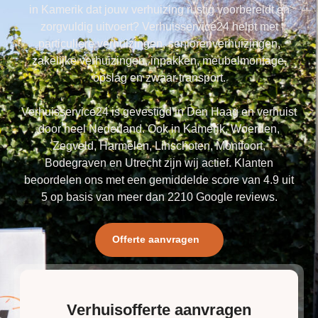
in Kamerik dat jouw verhuizing rustig voorbereidt en
zorgvuldig uitvoert? Verhuisservice24 helpt met
particuliere verhuizingen, seniorenverhuizingen,
zakelijke verhuizingen, inpakken, meubelmontage,
opslag en zwaar transport.
Verhuisservice24 is gevestigd in Den Haag en verhuist
door heel Nederland. Ook in Kamerik, Woerden,
Zegveld, Harmelen, Linschoten, Montfoort,
Bodegraven en Utrecht zijn wij actief. Klanten
beoordelen ons met een gemiddelde score van 4.9 uit
5 op basis van meer dan 2210 Google reviews.
Offerte aanvragen
Verhuisofferte aanvragen