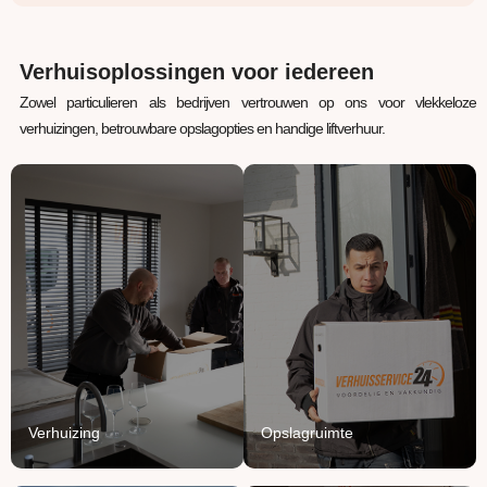
Verhuisoplossingen voor iedereen
Zowel particulieren als bedrijven vertrouwen op ons voor vlekkeloze
verhuizingen, betrouwbare opslagopties en handige liftverhuur.
Verhuizing
Opslagruimte
Uw inboedel van A naar
Jouw spullen staan bij
B verhuizen? Wij regelen
ons veilig, verwarmd en
het van A tot Z.
beschermd.
Lees Meer
Lees Meer
Verhuizing
Opslagruimte