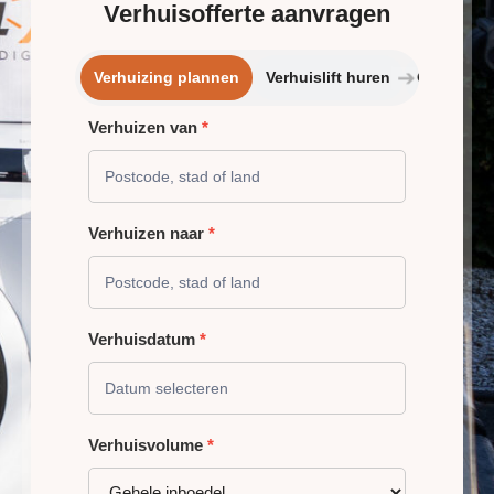
Verhuisofferte aanvragen
➔
Verhuizing plannen
Verhuislift huren
Opslagrui
Verhuizen van
*
VERHUIZING
PLANNEN
Verhuizen naar
*
Verhuisdatum
*
Verhuisvolume
*