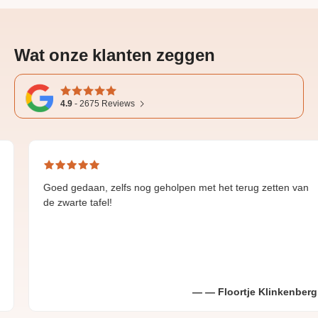
Wat onze klanten zeggen
4.9
-
2675
Reviews
oed gedaan, zelfs nog geholpen met het terug zetten van
G
e zwarte tafel!
Floortje Klinkenberg