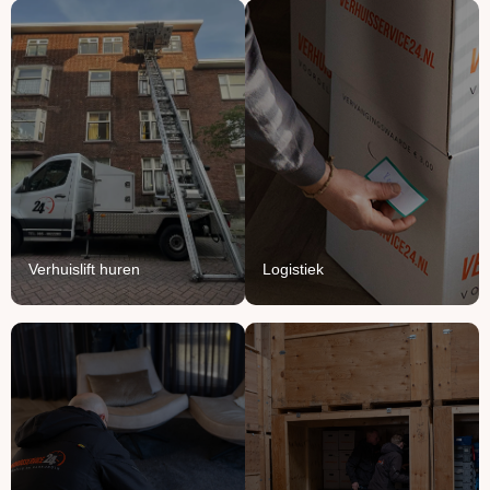
Verhuislift
Logistiek
huren
We vullen onze vrachten
Breng je verhuizing naar
aan met jouw meubels en
grote hoogte met onze
producten.
verhuisliften.
Lees Meer
Lees Meer
Verhuislift huren
Logistiek
Handyman
Ontruimen
service
Opruimen of ontruimen:
Voor het ophangen,
van knusse flat tot groot