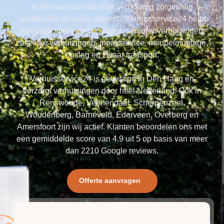
in Renswoude dat jouw verhuizing zorgvuldig
voorbereidt en veilig uitvoert? Verhuisservice24 helpt
met particuliere verhuizingen, seniorenverhuizingen,
zakelijke verhuizingen, inpakservice, meubelmontage,
opslag en zwaar transport.
Verhuisservice24 is gevestigd in Den Haag en
verzorgt verhuizingen door heel Nederland. Ook in
Renswoude, Veenendaal, Scherpenzeel,
Woudenberg, Barneveld, Ederveen, Overberg en
Amersfoort zijn wij actief. Klanten beoordelen ons met
een gemiddelde score van 4.9 uit 5 op basis van meer
dan 2210 Google reviews.
Offerte aanvragen