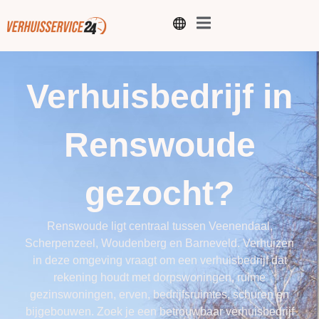
Verhuisbedrijf in
Renswoude
gezocht?
Renswoude ligt centraal tussen Veenendaal,
Scherpenzeel, Woudenberg en Barneveld. Verhuizen
in deze omgeving vraagt om een verhuisbedrijf dat
rekening houdt met dorpswoningen, ruime
gezinswoningen, erven, bedrijfsruimtes, schuren en
bijgebouwen. Zoek je een betrouwbaar verhuisbedrijf