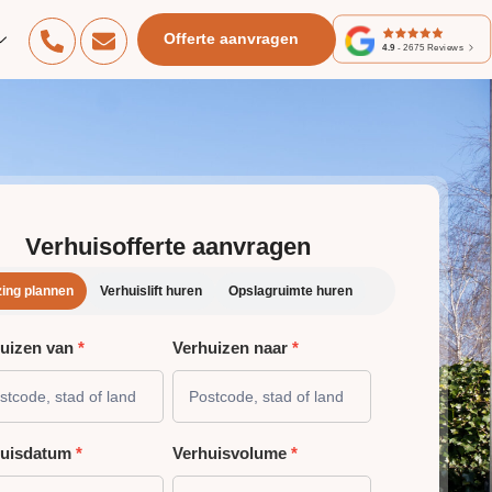
Offerte aanvragen
4.9
-
2675
Reviews
Verhuisofferte aanvragen
zing plannen
Verhuislift huren
Opslagruimte huren
uizen van
*
Verhuizen naar
*
HUIZING
NNEN
huisdatum
*
Verhuisvolume
*