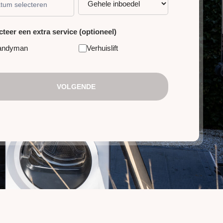
cteer een extra service (optioneel)
andyman
Verhuislift
VOLGENDE