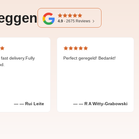
zeggen
4.9
-
2675
Reviews
ery.Fully
Perfect geregeld! Bedankt!
Fijne
gehol
Rui Leite
R A Witty-Grabowski