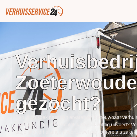
Verhuisbedrij
Zoeterwoud
gezocht?
Ben je op zoek naar een ervaren en betrouwbaar verhuis
jouw verhuizing overzichtelijk en zorgvuldig uitvoert?
Ve
dagelijks verhuizingen voor zowel particuliere als zakel