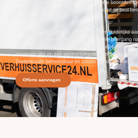
en omgeving. Met meer dan 2210 positieve beoordelin
klantwaardering van 4,9 uit 5 behoren wij tot de best b
van Nederland.
Verhuizen vraagt om rust, planning en een duidelijke a
persoonlijke eigendommen en een soepele overgang na
werksituatie. Daarom werkt Verhuisservice24 met vaste 
communicatie en een gestructureerde werkwijze. Zo verl
Zoeterwoude beheersbaar en zonder onnodige stress.
Offerte aanvragen