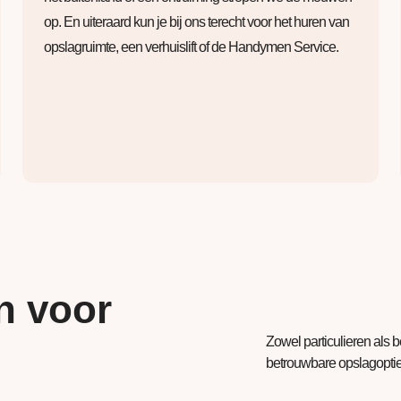
op. En uiteraard kun je bij ons terecht voor het huren van
opslagruimte, een verhuislift of de Handymen Service.
n voor
Zowel particulieren als 
betrouwbare opslagopties