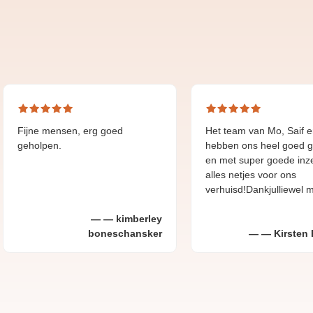
 mensen, erg goed
Het team van Mo, Saif en Ayoub
pen.
hebben ons heel goed geholpen
en met super goede inzet en
alles netjes voor ons
verhuisd!Dankjulliewel mannen!
kimberley
boneschansker
Kirsten Bommer