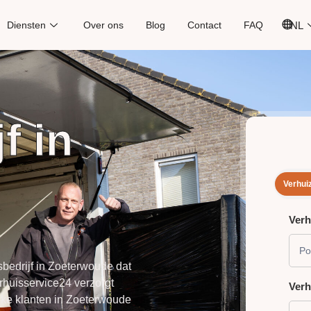
Diensten
Over ons
Blog
Contact
FAQ
NL
f in
e
Verhui
Verh
VER
PLA
bedrijf in Zoeterwoude dat
rhuisservice24
verzorgt
Ver
ijke klanten in Zoeterwoude