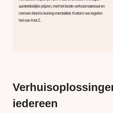
aantrekkelijke prijzen, met het beste verhuismateriaal en
met een klant is koning-mentaliteit. Kortom: we regelen
het van A tot Z.
Verhuisoplossinge
iedereen