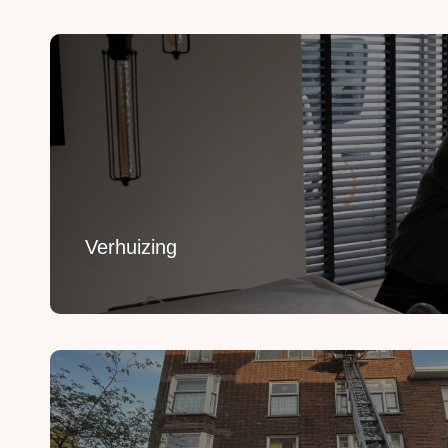
Verhuizing
Uw inboedel van A naar B verhuizen? Wij regelen h
Lees Meer
Verhuizing
Verhuislift huren