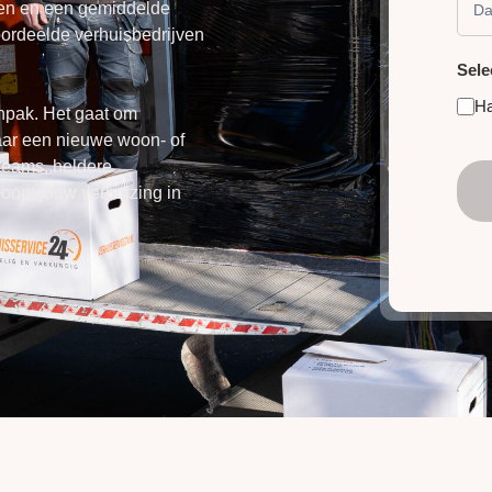
gen en een gemiddelde
eoordeelde verhuisbedrijven
Sele
H
anpak. Het gaat om
ar een nieuwe woon- of
teams, heldere
oopt jouw verhuizing in