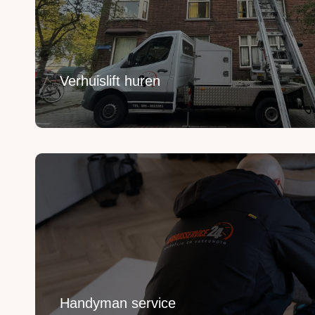
Breng je verhuizing naar grote hoogte met onze ver
Lees Meer
Verhuislift huren
Handyman service
Voor het ophangen, monteren en demonteren van j
Lees Meer
Handyman service