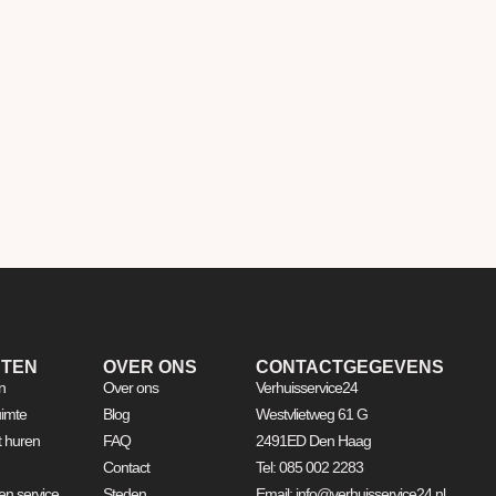
STEN
OVER ONS
CONTACTGEGEVENS
n
Over ons
Verhuisservice24
imte
Blog
Westvlietweg 61 G
ft huren
FAQ
2491ED Den Haag
Contact
Tel: 085 002 2283
n service
Steden
Email: info@verhuisservice24.nl