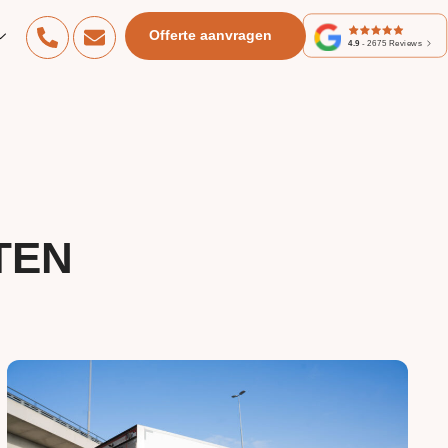
Offerte aanvragen
4.9
-
2675
Reviews
TEN