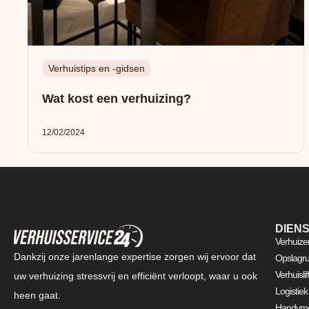
Verhuistips en -gidsen
Wat kost een verhuizing?
12/02/2024
DIEN
Verhuize
Dankzij onze jarenlange expertise zorgen wij ervoor dat
Opslagru
Verhuisli
uw verhuizing stressvrij en efficiënt verloopt, waar u ook
Logistiek
heen gaat.
Handyme