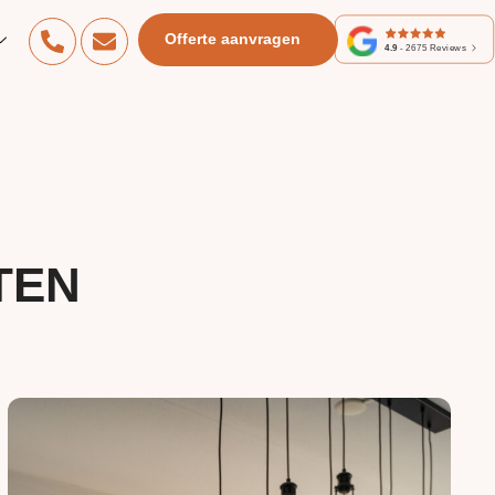
Offerte aanvragen
4.9
-
2675
Reviews
TEN