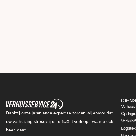
DIEN
Verhuize
Dankzij onze jarenlange expertise zorgen wij ervoor dat
Opslagru
Verhuisli
uw verhuizing stressvrij en efficiënt verloopt, waar u ook
Logistiek
heen gaat.
Handyme