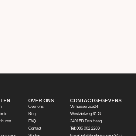
STEN
OVER ONS
CONTACTGEGEVENS
n
Over ons
Verhuisservice24
imte
Blog
Westvlietweg 61 G
ft huren
FAQ
2491ED Den Haag
Contact
Tel: 085 002 2283
n service
Steden
Email: info@verhuisservice24.nl