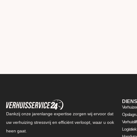
DIEN
Verhuize
Dankzij onze jarenlange expertise zorgen wij ervoor dat
Opslagru
Verhuisli
uw verhuizing stressvrij en efficiënt verloopt, waar u ook
Logistiek
heen gaat.
Handyme