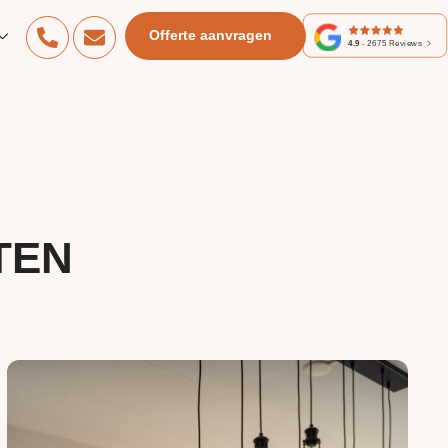
Offerte aanvragen
4.9
-
2675
Reviews
TEN