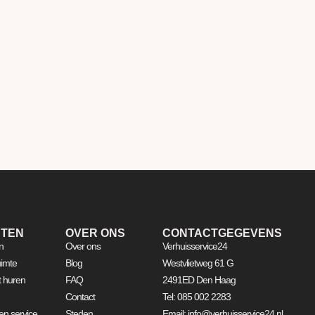
STEN
OVER ONS
CONTACTGEGEVENS
n
Over ons
Verhuisservice24
imte
Blog
Westvlietweg 61 G
ft huren
FAQ
2491ED Den Haag
Contact
Tel: 085 002 2283
n service
Steden
Email: info@verhuisservice24.nl