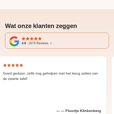
Wat onze klanten zeggen
4.9
-
2675
Reviews
an, zelfs nog geholpen met het terug zetten van
Great and 
tafel!
Floortje Klinkenberg