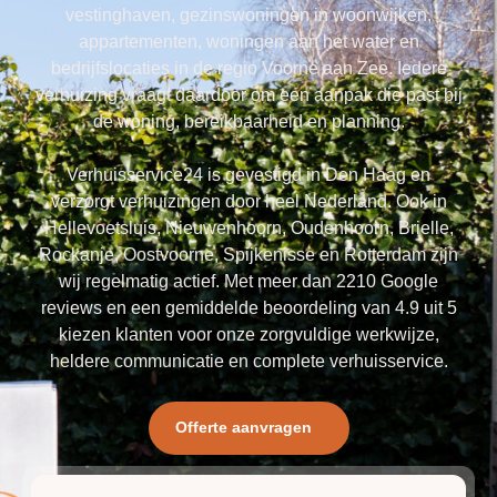
vestinghaven, gezinswoningen in woonwijken,
appartementen, woningen aan het water en
bedrijfslocaties in de regio Voorne aan Zee. Iedere
verhuizing vraagt daardoor om een aanpak die past bij
de woning, bereikbaarheid en planning.
Verhuisservice24 is gevestigd in Den Haag en
verzorgt verhuizingen door heel Nederland. Ook in
Hellevoetsluis, Nieuwenhoorn, Oudenhoorn, Brielle,
Rockanje, Oostvoorne, Spijkenisse en Rotterdam zijn
wij regelmatig actief. Met meer dan 2210 Google
reviews en een gemiddelde beoordeling van 4.9 uit 5
kiezen klanten voor onze zorgvuldige werkwijze,
heldere communicatie en complete verhuisservice.
Offerte aanvragen