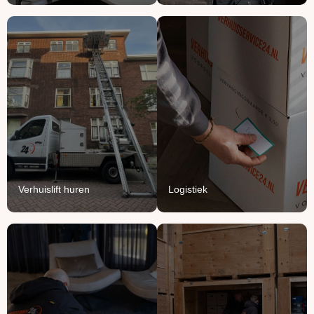
Verhuislift
Logistiek
huren
We vullen onze vrachten
Breng je verhuizing naar
aan met jouw meubels en
grote hoogte met onze
producten.
verhuisliften.
Lees Meer
Lees Meer
Verhuislift huren
Logistiek
Handyman
Ontruimen
service
Opruimen of ontruimen: