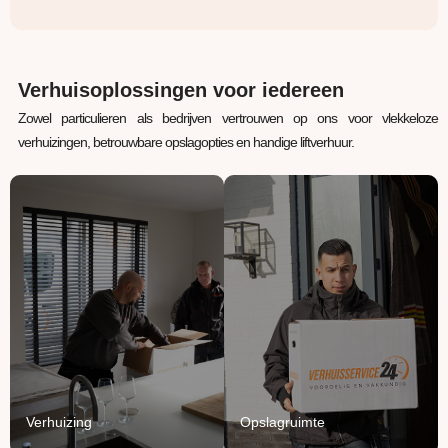
Verhuisoplossingen voor iedereen
Zowel particulieren als bedrijven vertrouwen op ons voor vlekkeloze
verhuizingen, betrouwbare opslagopties en handige liftverhuur.
Verhuizing
Opslagruimte
Uw inboedel van A naar
Jouw spullen staan bij
B verhuizen? Wij regelen
ons veilig, verwarmd en
het van A tot Z.
beschermd.
Lees Meer
Lees Meer
Verhuizing
Opslagruimte