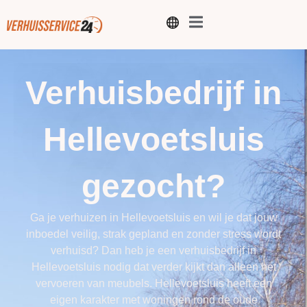
Verhuisbedrijf in
Hellevoetsluis
gezocht?
Ga je verhuizen in Hellevoetsluis en wil je dat jouw
inboedel veilig, strak gepland en zonder stress wordt
verhuisd? Dan heb je een verhuisbedrijf in
Hellevoetsluis nodig dat verder kijkt dan alleen het
vervoeren van meubels. Hellevoetsluis heeft een
eigen karakter met woningen rond de oude