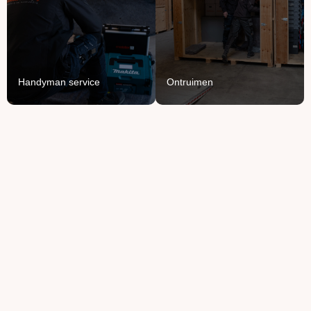
Voor het ophangen,
van knusse flat tot groot
monteren en demonteren
bedrijfspand.
van je spullen.
Lees Meer
Lees Meer
Handyman service
Ontruimen