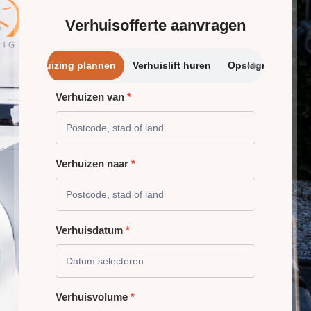
Verhuisofferte aanvragen
➔
Verhuizing plannen
Verhuislift huren
Opslagrui
Verhuizen van
*
VERHUIZING
PLANNEN
Verhuizen naar
*
Verhuisdatum
*
Verhuisvolume
*