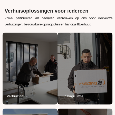
Verhuisoplossingen voor iedereen
Zowel particulieren als bedrijven vertrouwen op ons voor vlekkeloze
verhuizingen, betrouwbare opslagopties en handige liftverhuur.
Verhuizing
Opslagruimte
Uw inboedel van A naar
Jouw spullen staan bij
B verhuizen? Wij regelen
ons veilig, verwarmd en
het van A tot Z.
beschermd.
Lees Meer
Lees Meer
Verhuizing
Opslagruimte