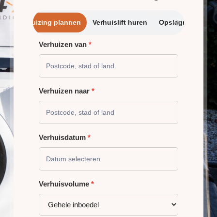
➔
Verhuizing plannen
Verhuislift huren
Opslagrui
Verhuizen van
*
VERHUIZING
PLANNEN
Verhuizen naar
*
Verhuisdatum
*
Verhuisvolume
*