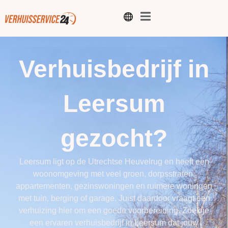
Verhuisbedrijf in
Leersum
gezocht?
Leersum ligt op de Utrechtse Heuvelrug en heeft een
woonomgeving met veel groen, dorpsstraten,
appartementen, gezinswoningen en ruimere woningen
met tuin, berging of garage. Juist daardoor vraagt een
verhuizing hier om een goede voorbereiding. Zoek je
een ervaren verhuisbedrijf in Leersum dat jouw