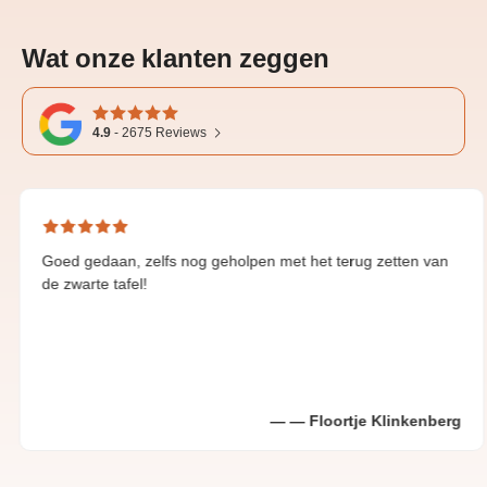
Wat onze klanten zeggen
4.9
-
2675
Reviews
gedaan, zelfs nog geholpen met het terug zetten van
Great
rte tafel!
Floortje Klinkenberg