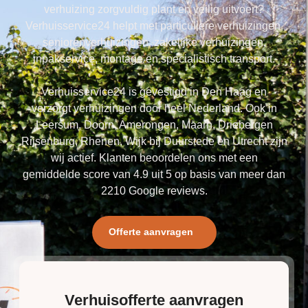
verhuizing zorgvuldig plant en veilig uitvoert?
Verhuisservice24 helpt met particuliere verhuizingen,
seniorenverhuizingen, zakelijke verhuizingen,
inpakservice, montage en specialistisch transport.
Verhuisservice24 is gevestigd in Den Haag en
verzorgt verhuizingen door heel Nederland. Ook in
Leersum, Doorn, Amerongen, Maarn, Driebergen
Rijsenburg, Rhenen, Wijk bij Duurstede en Utrecht zijn
wij actief. Klanten beoordelen ons met een
gemiddelde score van 4.9 uit 5 op basis van meer dan
2210 Google reviews.
Offerte aanvragen
Verhuisofferte aanvragen