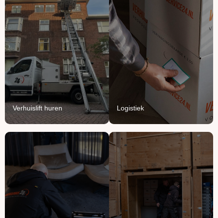
Verhuislift
Logistiek
huren
We vullen onze vrachten
Breng je verhuizing naar
aan met jouw meubels en
grote hoogte met onze
producten.
verhuisliften.
Lees Meer
Lees Meer
Verhuislift huren
Logistiek
Handyman
Ontruimen
service
Opruimen of ontruimen:
Voor het ophangen,
van knusse flat tot groot
monteren en demonteren
bedrijfspand.