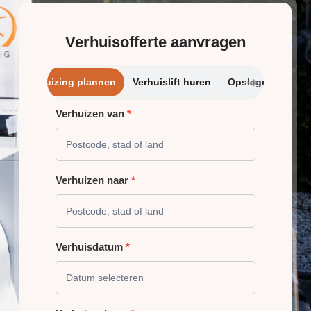
Verhuisofferte aanvragen
➔
Verhuizing plannen
Verhuislift huren
Opslagrui
Verhuizen van
*
VERHUIZING
PLANNEN
Verhuizen naar
*
Verhuisdatum
*