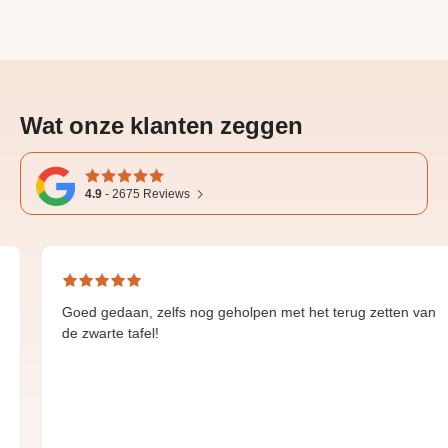
Wat onze klanten zeggen
4.9
-
2675
Reviews
ed gedaan, zelfs nog geholpen met het terug zetten van
Gr
 zwarte tafel!