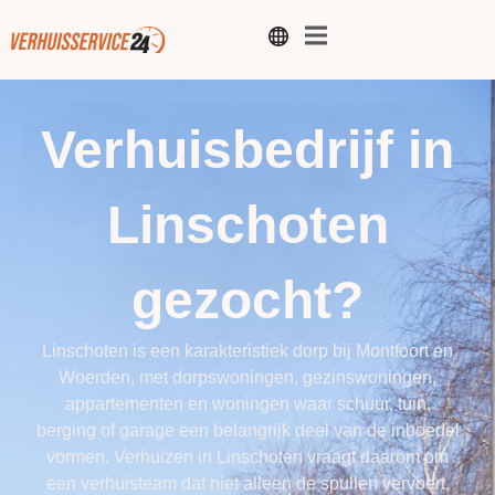
Verhuisbedrijf in
Linschoten
gezocht?
Linschoten is een karakteristiek dorp bij Montfoort en
Woerden, met dorpswoningen, gezinswoningen,
appartementen en woningen waar schuur, tuin,
berging of garage een belangrijk deel van de inboedel
vormen. Verhuizen in Linschoten vraagt daarom om
een verhuisteam dat niet alleen de spullen vervoert,