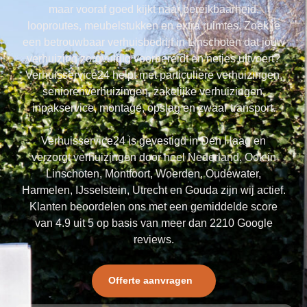
maar vooraf goed kijkt naar bereikbaarheid,
looproutes, meubelstukken en extra ruimtes. Zoek je
een betrouwbaar verhuisbedrijf in Linschoten dat jouw
verhuizing zorgvuldig voorbereidt en netjes uitvoert?
Verhuisservice24 helpt met particuliere verhuizingen,
seniorenverhuizingen, zakelijke verhuizingen,
inpakservice, montage, opslag en zwaar transport.
Verhuisservice24 is gevestigd in Den Haag en
verzorgt verhuizingen door heel Nederland. Ook in
Linschoten, Montfoort, Woerden, Oudewater,
Harmelen, IJsselstein, Utrecht en Gouda zijn wij actief.
Klanten beoordelen ons met een gemiddelde score
van 4.9 uit 5 op basis van meer dan 2210 Google
reviews.
Offerte aanvragen