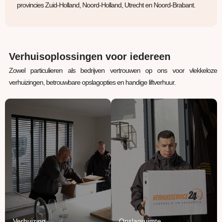
provincies Zuid-Holland, Noord-Holland, Utrecht en Noord-Brabant.
Verhuisoplossingen voor iedereen
Zowel particulieren als bedrijven vertrouwen op ons voor vlekkeloze
verhuizingen, betrouwbare opslagopties en handige liftverhuur.
Verhuizing
Opslagruimte
Uw inboedel van A naar
Jouw spullen staan bij
B verhuizen? Wij regelen
ons veilig, verwarmd en
het van A tot Z.
beschermd.
Lees Meer
Lees Meer
Verhuizing
Opslagruimte