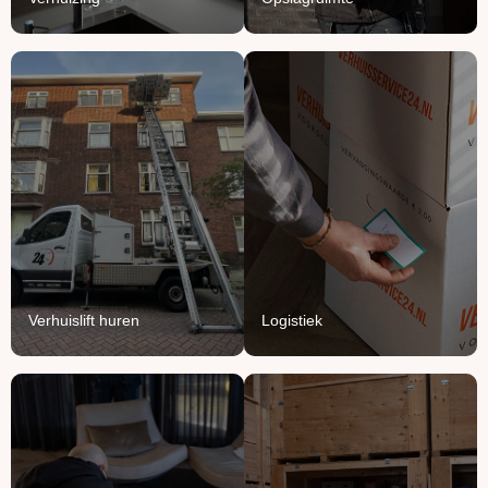
Verhuislift
Logistiek
huren
We vullen onze vrachten
Breng je verhuizing naar
aan met jouw meubels en
grote hoogte met onze
producten.
verhuisliften.
Lees Meer
Lees Meer
Verhuislift huren
Logistiek
Handyman
Ontruimen
service