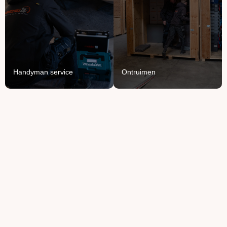
Opruimen of ontruimen:
Voor het ophangen,
van knusse flat tot groot
monteren en demonteren
bedrijfspand.
van je spullen.
Lees Meer
Lees Meer
Handyman service
Ontruimen