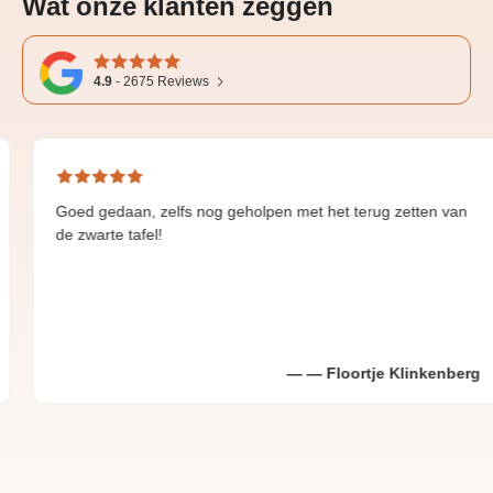
Wat onze klanten zeggen
4.9
-
2675
Reviews
 gedaan, zelfs nog geholpen met het terug zetten van
Grea
warte tafel!
Floortje Klinkenberg