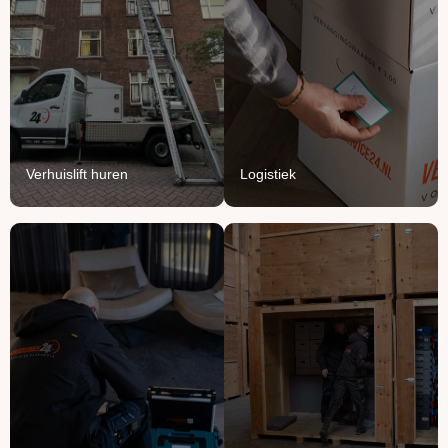
huren
We vullen onze vrachten
Breng je verhuizing naar
aan met jouw meubels en
grote hoogte met onze
producten.
verhuisliften.
Lees Meer
Lees Meer
Verhuislift huren
Logistiek
Handyman
Ontruimen
service
Opruimen of ontruimen:
Voor het ophangen,
van knusse flat tot groot
monteren en demonteren
bedrijfspand.
van je spullen.
Lees Meer