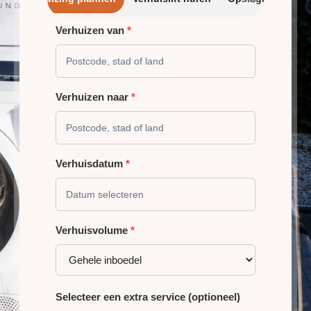
Verhuizen van
*
VERHUIZING
PLANNEN
Verhuizen naar
*
Verhuisdatum
*
Verhuisvolume
*
Selecteer een extra service (optioneel)