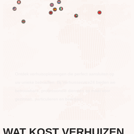
BEWEEG OVER DE HELE WERELD
Ontdek verhuisoplossingen die perfect aansluiten op
uw unieke behoeften. Bij Verhuisservice24 bieden we
betrouwbare, professionele diensten op maat voor
gezinnen, particulieren en bedrijven.
WAT KOST VERHUIZEN