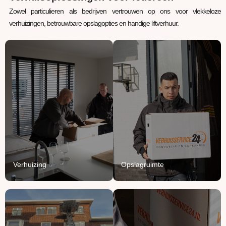
Zowel particulieren als bedrijven vertrouwen op ons voor vlekkeloze
verhuizingen, betrouwbare opslagopties en handige liftverhuur.
Verhuizing
Opslagruimte
Uw inboedel van A naar
Jouw spullen staan bij
B verhuizen? Wij regelen
ons veilig, verwarmd en
het van A tot Z.
beschermd.
Lees Meer
Lees Meer
Verhuizing
Opslagruimte
Verhuislift
Logistiek