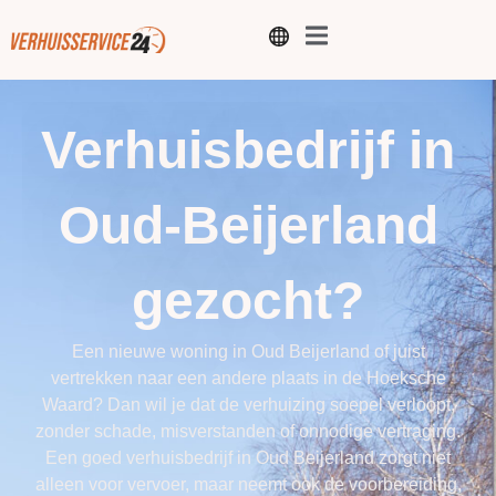
Verhuisbedrijf in
Oud-Beijerland
gezocht?
Een nieuwe woning in Oud Beijerland of juist
vertrekken naar een andere plaats in de Hoeksche
Waard? Dan wil je dat de verhuizing soepel verloopt,
zonder schade, misverstanden of onnodige vertraging.
Een goed verhuisbedrijf in Oud Beijerland zorgt niet
alleen voor vervoer, maar neemt ook de voorbereiding,