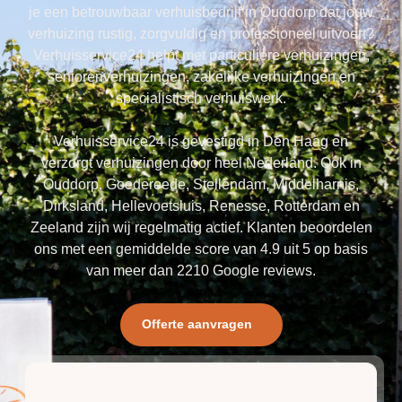
je een betrouwbaar verhuisbedrijf in Ouddorp dat jouw
verhuizing rustig, zorgvuldig en professioneel uitvoert?
Verhuisservice24 helpt met particuliere verhuizingen,
seniorenverhuizingen, zakelijke verhuizingen en
specialistisch verhuiswerk.
Verhuisservice24 is gevestigd in Den Haag en
verzorgt verhuizingen door heel Nederland. Ook in
Ouddorp, Goedereede, Stellendam, Middelharnis,
Dirksland, Hellevoetsluis, Renesse, Rotterdam en
Zeeland zijn wij regelmatig actief. Klanten beoordelen
ons met een gemiddelde score van 4.9 uit 5 op basis
van meer dan 2210 Google reviews.
Offerte aanvragen