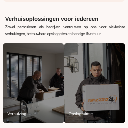
Verhuisoplossingen voor iedereen
Zowel particulieren als bedrijven vertrouwen op ons voor vlekkeloze
verhuizingen, betrouwbare opslagopties en handige liftverhuur.
Verhuizing
Opslagruimte
Uw inboedel van A naar
Jouw spullen staan bij
B verhuizen? Wij regelen
ons veilig, verwarmd en
het van A tot Z.
beschermd.
Lees Meer
Lees Meer
Verhuizing
Opslagruimte