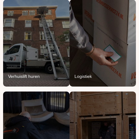
Verhuislift
Logistiek
huren
We vullen onze vrachten
Breng je verhuizing naar
aan met jouw meubels en
grote hoogte met onze
producten.
verhuisliften.
Lees Meer
Lees Meer
Verhuislift huren
Logistiek
Handyman
Ontruimen
service
Opruimen of ontruimen:
Voor het ophangen,
van knusse flat tot groot