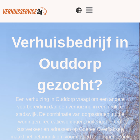
Verhuisbedrijf in
Ouddorp
gezocht?
Een verhuizing in Ouddorp vraagt om een andere
voorbereiding dan een verhuizing in een drukke
stadswijk. De combinatie van dorpsstraten, ruime
woningen, recreatiewoningen, buitengebieden,
kustverkeer en adressen op Goeree Overflakkee
maakt het belangrijk om vooraf goed te plannen. Zoek