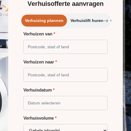
Verhuisofferte aanvragen
➔
Verhuizing plannen
Verhuislift huren
Opslagrui
Verhuizen van
*
VERHUIZING
PLANNEN
Verhuizen naar
*
Verhuisdatum
*
Verhuisvolume
*