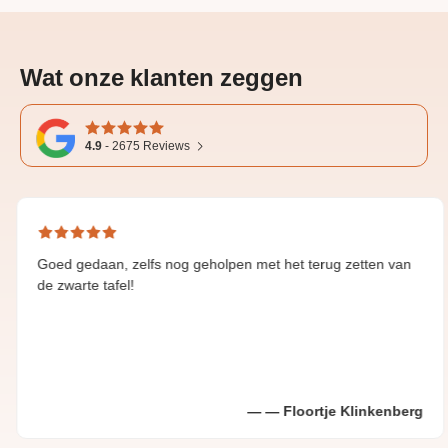
Wat onze klanten zeggen
4.9
-
2675
Reviews
edaan, zelfs nog geholpen met het terug zetten van
Great 
te tafel!
Floortje Klinkenberg