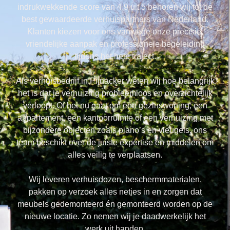
indrukwekkende score van 4.9 uit 5 behoren wij tot de
best gewaardeerde verhuispartners van Nederland.
Klanten kiezen voor ons vanwege onze precisie,
vriendelijke aanpak en professionele begeleiding
tijdens het hele traject.
Als verhuisbedrijf in Pijnacker weten wij hoe belangrijk
het is dat je verhuizing probleemloos en overzichtelijk
verloopt. Of het nu gaat om een gezinswoning, een
appartement, een kantoorruimte of een verhuizing met
bijzondere objecten zoals piano’s en vleugels, ons
team beschikt over de juiste expertise en middelen om
alles veilig te verplaatsen.
Wij leveren verhuisdozen, beschermmaterialen,
pakken op verzoek alles netjes in en zorgen dat
meubels gedemonteerd én gemonteerd worden op de
nieuwe locatie. Zo nemen wij je daadwerkelijk het
werk uit handen.