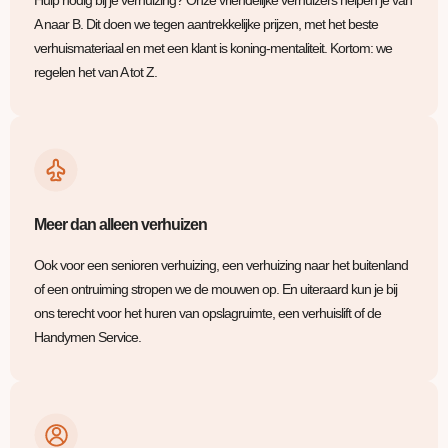
Hulp nodig bij je verhuizing? Onze vriendelijke verhuizers helpen je van
A naar B. Dit doen we tegen aantrekkelijke prijzen, met het beste
verhuismateriaal en met een klant is koning-mentaliteit. Kortom: we
regelen het van A tot Z.
Meer dan alleen verhuizen
Ook voor een senioren verhuizing, een verhuizing naar het buitenland
of een ontruiming stropen we de mouwen op. En uiteraard kun je bij
ons terecht voor het huren van opslagruimte, een verhuislift of de
Handymen Service.