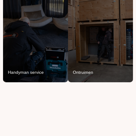
Handyman
Ontruimen
service
Opruimen of ontruimen:
Voor het ophangen,
van knusse flat tot groot
monteren en demonteren
bedrijfspand.
van je spullen.
Lees Meer
Lees Meer
Handyman service
Ontruimen