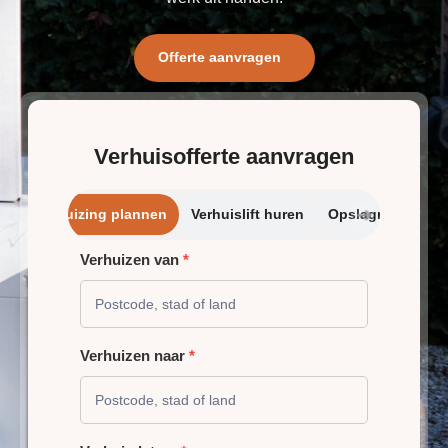
Offerte aanvragen
Verhuisofferte aanvragen
➔
Verhuizing plannen
Verhuislift huren
Opslagrui
Verhuizen van
*
VERHUIZING
PLANNEN
Verhuizen naar
*