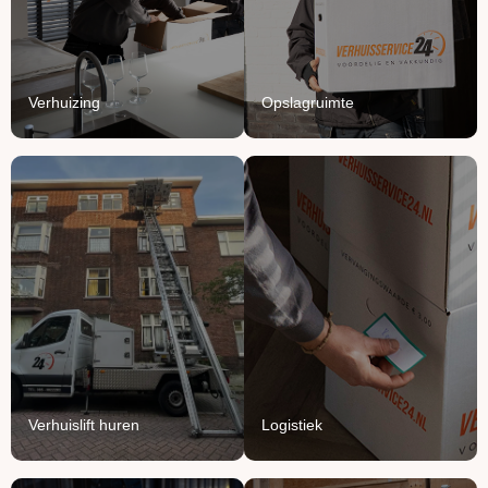
het van A tot Z.
beschermd.
Lees Meer
Lees Meer
Verhuizing
Opslagruimte
Verhuislift
Logistiek
huren
We vullen onze vrachten
Breng je verhuizing naar
aan met jouw meubels en
grote hoogte met onze
producten.
verhuisliften.
Lees Meer
Lees Meer
Verhuislift huren
Logistiek