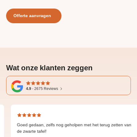
Offerte aanvragen
Wat onze klanten zeggen
4.9
-
2675
Reviews
d gedaan, zelfs nog geholpen met het terug zetten van
Grea
warte tafel!