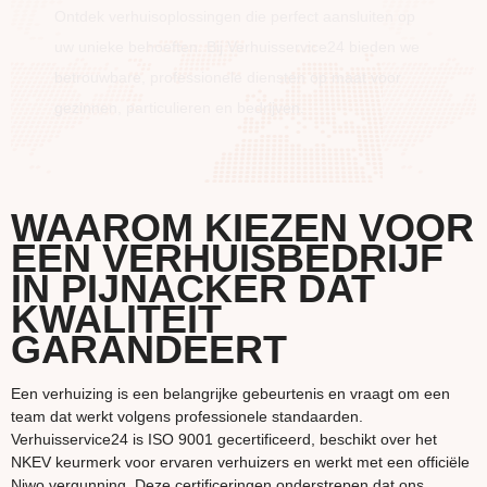
Ontdek verhuisoplossingen die perfect aansluiten op
uw unieke behoeften. Bij Verhuisservice24 bieden we
betrouwbare, professionele diensten op maat voor
gezinnen, particulieren en bedrijven.
WAAROM KIEZEN VOOR
EEN VERHUISBEDRIJF
IN PIJNACKER DAT
KWALITEIT
GARANDEERT
Een verhuizing is een belangrijke gebeurtenis en vraagt om een
team dat werkt volgens professionele standaarden.
Verhuisservice24 is ISO 9001 gecertificeerd, beschikt over het
NKEV keurmerk voor ervaren verhuizers en werkt met een officiële
Niwo vergunning. Deze certificeringen onderstrepen dat ons