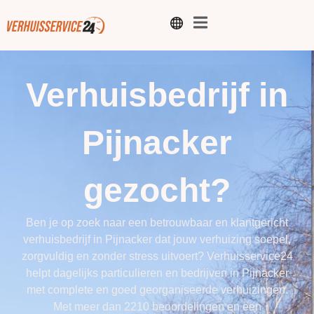
Verhuisbedrijf in
Pijnacker
gezocht?
Ben je op zoek naar een betrouwbaar en klantgericht
verhuisbedrijf in Pijnacker dat jouw verhuizing soepel,
zorgvuldig en zonder stress uitvoert? Verhuisservice24
helpt dagelijks particulieren en bedrijven in Pijnacker
met complete en goed georganiseerde verhuizingen.
Met meer dan 2210 beoordelingen en een