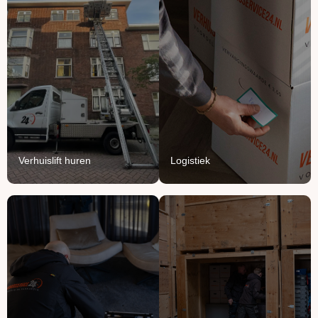
Verhuislift
Logistiek
huren
We vullen onze vrachten
Breng je verhuizing naar
aan met jouw meubels en
grote hoogte met onze
producten.
verhuisliften.
Lees Meer
Lees Meer
Verhuislift huren
Logistiek
Handyman
Ontruimen
service
Opruimen of ontruimen:
Voor het ophangen,
van knusse flat tot groot
monteren en demonteren