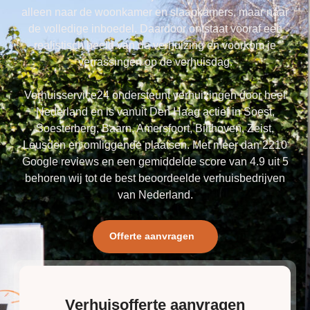
alleen naar de woonkamer en slaapkamers, maar naar
de volledige inboedel. Daardoor ontstaat vooraf een
realistisch beeld van de verhuizing en voorkom je
verrassingen op de verhuisdag.
Verhuisservice24 ondersteunt verhuizingen door heel
Nederland en is vanuit Den Haag actief in Soest,
Soesterberg, Baarn, Amersfoort, Bilthoven, Zeist,
Leusden en omliggende plaatsen. Met meer dan 2210
Google reviews en een gemiddelde score van 4.9 uit 5
behoren wij tot de best beoordeelde verhuisbedrijven
van Nederland.
Offerte aanvragen
Verhuisofferte aanvragen