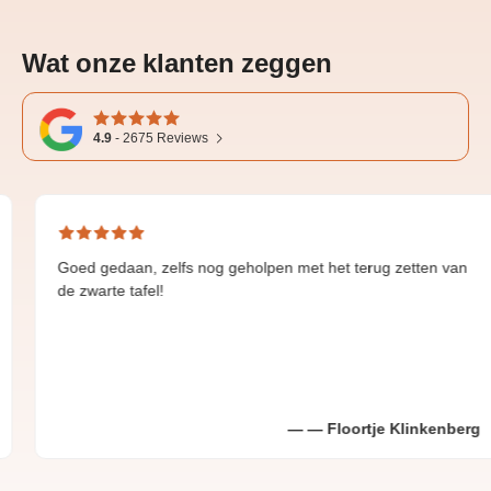
Wat onze klanten zeggen
4.9
-
2675
Reviews
 gedaan, zelfs nog geholpen met het terug zetten van
Grea
arte tafel!
Floortje Klinkenberg