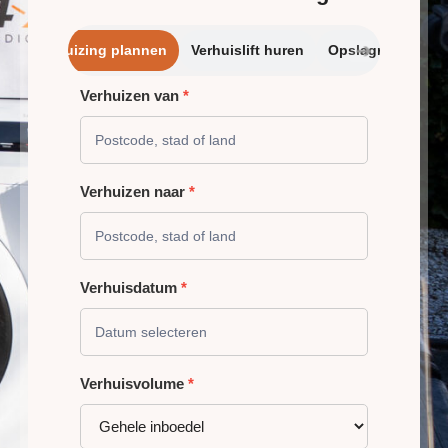
➔
Verhuizing plannen
Verhuislift huren
Opslagrui
Verhuizen van
*
VERHUIZING
PLANNEN
Verhuizen naar
*
Verhuisdatum
*
Verhuisvolume
*