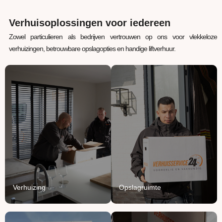
Verhuisoplossingen voor iedereen
Zowel particulieren als bedrijven vertrouwen op ons voor vlekkeloze
verhuizingen, betrouwbare opslagopties en handige liftverhuur.
Verhuizing
Opslagruimte
Uw inboedel van A naar
Jouw spullen staan bij
B verhuizen? Wij regelen
ons veilig, verwarmd en
het van A tot Z.
beschermd.
Lees Meer
Lees Meer
Verhuizing
Opslagruimte