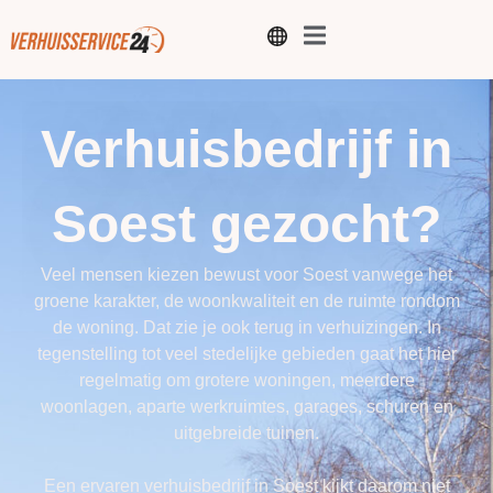
Verhuisbedrijf in
Soest gezocht?
Veel mensen kiezen bewust voor Soest vanwege het
groene karakter, de woonkwaliteit en de ruimte rondom
de woning. Dat zie je ook terug in verhuizingen. In
tegenstelling tot veel stedelijke gebieden gaat het hier
regelmatig om grotere woningen, meerdere
woonlagen, aparte werkruimtes, garages, schuren en
uitgebreide tuinen.
Een ervaren verhuisbedrijf in Soest kijkt daarom niet