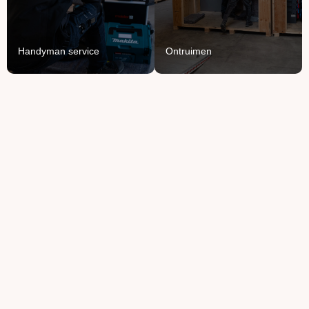
bedrijfspand.
van je spullen.
Lees Meer
Lees Meer
Handyman service
Ontruimen