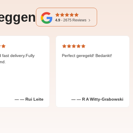
zeggen
4.9
-
2675
Reviews
ery.Fully
Perfect geregeld! Bedankt!
Fijne
gehol
Rui Leite
R A Witty-Grabowski