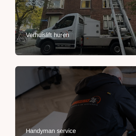
Breng je verhuizing naar grote hoogte met onze ver
Lees Meer
Verhuislift huren
Handyman service
Voor het ophangen, monteren en demonteren van j
Lees Meer
Handyman service