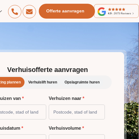
Offerte aanvragen
4.9
-
2675
Reviews
Verhuisofferte aanvragen
zing plannen
Verhuislift huren
Opslagruimte huren
uizen van
*
Verhuizen naar
*
HUIZING
NNEN
huisdatum
*
Verhuisvolume
*