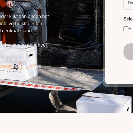
der kijkt dan alleen het
Sele
ete verhuistrajecten
H
 centraal staan.
verhuizingen door heel
jkerk, Amersfoort,
elen ons met een
2210 Google reviews.