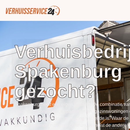
Verhuisbedrij
Spakenburg
gezocht?
Spakenburg heeft een eigen karakter. De combinatie van
moderne woonwijken, appartementen, gezinswoningen 
ervoor dat geen enkele verhuizing hetzelfde is. Waar de 
een appartement nabij het centrum, verhuist de andere 