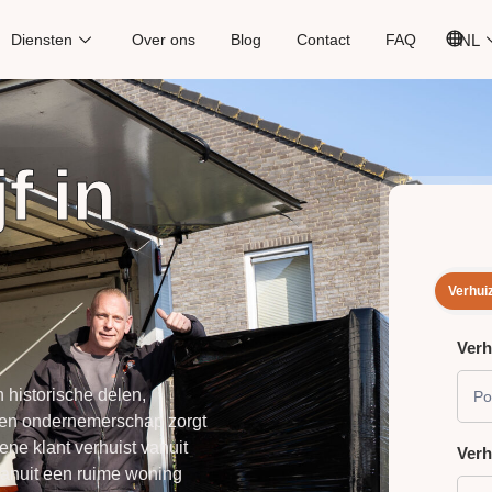
Diensten
Over ons
Blog
Contact
FAQ
NL
f in
Verhui
Verh
VER
PLA
 historische delen,
en ondernemerschap zorgt
ene klant verhuist vanuit
Ver
vanuit een ruime woning