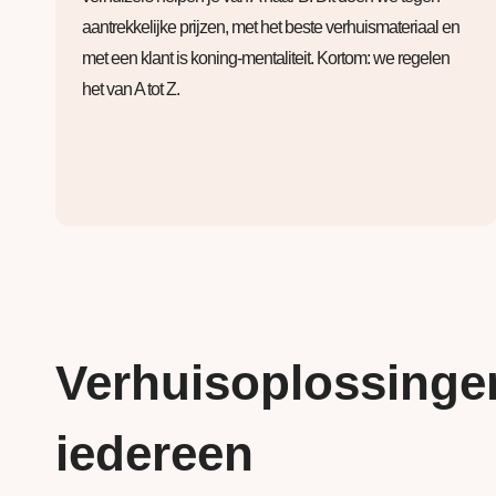
aantrekkelijke prijzen, met het beste verhuismateriaal en
met een klant is koning-mentaliteit. Kortom: we regelen
het van A tot Z.
Verhuisoplossinge
iedereen