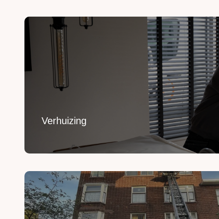
Verhuizing
Uw inboedel van A naar B verhuizen? Wij regelen h
Lees Meer
Verhuizing
Verhuislift huren