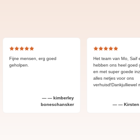
 mensen, erg goed
Het team van Mo, Saif en Ayoub
pen.
hebben ons heel goed geholpen
en met super goede inzet en
alles netjes voor ons
verhuisd!Dankjulliewel mannen!
kimberley
boneschansker
Kirsten Bommer