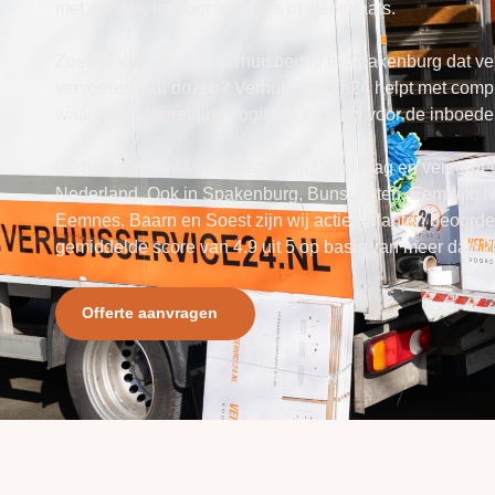
met garage, kantoor aan huis of werkplaats.
Zoek je een ervaren verhuisbedrijf in Spakenburg dat ver
vervoeren van dozen? Verhuisservice24 helpt met compl
waarbij voorbereiding, logistiek en zorg voor de inboedel
Verhuisservice24 is gevestigd in Den Haag en verzorgt 
Nederland. Ook in Spakenburg, Bunschoten, Eemdijk, Ni
Eemnes, Baarn en Soest zijn wij actief. Klanten beoord
gemiddelde score van 4.9 uit 5 op basis van meer dan 
Offerte aanvragen