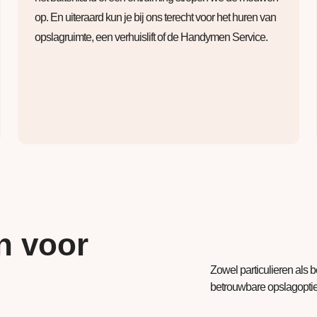
op. En uiteraard kun je bij ons terecht voor het huren van
opslagruimte, een verhuislift of de Handymen Service.
n voor
Zowel particulieren als 
betrouwbare opslagopties