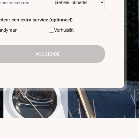
cteer een extra service (optioneel)
andyman
Verhuislift
VOLGENDE