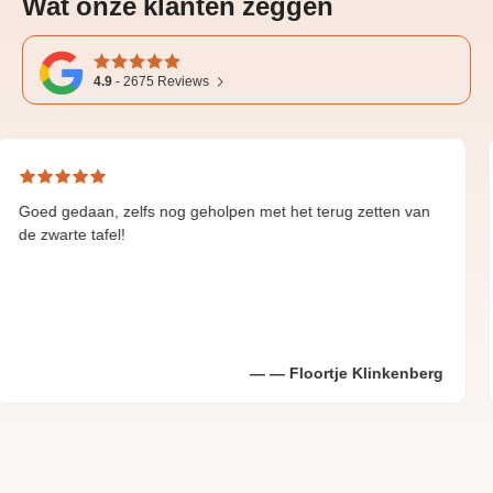
Wat onze klanten zeggen
4.9
-
2675
Reviews
daan, zelfs nog geholpen met het terug zetten van
Great a
e tafel!
Floortje Klinkenberg