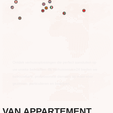
BEWEEG OVER DE HELE WERELD
Ontdek verhuisoplossingen die perfect aansluiten op
uw unieke behoeften. Bij Verhuisservice24 bieden we
betrouwbare, professionele diensten op maat voor
gezinnen, particulieren en bedrijven.
VAN APPARTEMENT