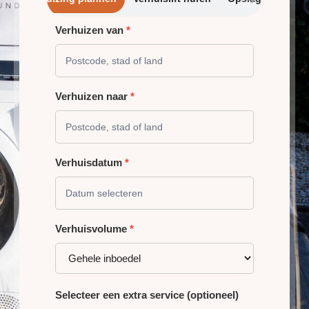
Verhuizen van
*
VERHUIZING
PLANNEN
Verhuizen naar
*
Verhuisdatum
*
Verhuisvolume
*
Selecteer een extra service (optioneel)