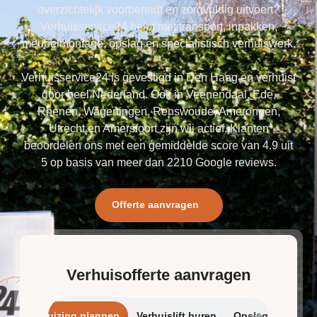
overzichtelijk voorbereidt en zorgvuldig uitvoert?
Verhuisservice24 helpt met transport, inpakken,
meubelmontage, opslag en specialistisch verhuiswerk.
Verhuisservice24 is gevestigd in Den Haag en verhuist
door heel Nederland. Ook in Veenendaal, Ede,
Rhenen, Wageningen, Renswoude, Amerongen,
Utrecht en Amersfoort zijn wij actief. Klanten
beoordelen ons met een gemiddelde score van 4.9 uit
5 op basis van meer dan 2210 Google reviews.
Offerte aanvragen
Verhuisofferte aanvragen
➔
Verhuizing plannen
Verhuislift huren
Opslagrui