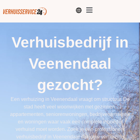
Verhuisbedrijf in
Veenendaal
gezocht?
Een verhuizing in Veenendaal vraagt om structuur. De
stad heeft veel woonwijken met gezinnen,
appartementen, seniorenwoningen, bedrijventerreinen
en woningen waar vaak een complete inboedel
verhuisd moet worden. Zoek je een professioneel
verhuisbedrijf in Veenendaal dat jouw verhuizing