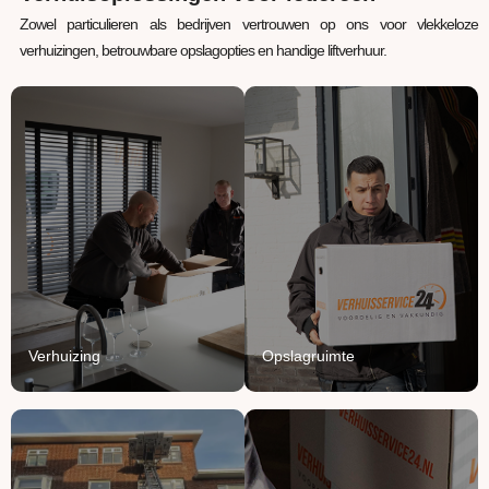
Zowel particulieren als bedrijven vertrouwen op ons voor vlekkeloze
verhuizingen, betrouwbare opslagopties en handige liftverhuur.
Verhuizing
Opslagruimte
Uw inboedel van A naar
Jouw spullen staan bij
B verhuizen? Wij regelen
ons veilig, verwarmd en
het van A tot Z.
beschermd.
Lees Meer
Lees Meer
Verhuizing
Opslagruimte
Verhuislift
Logistiek