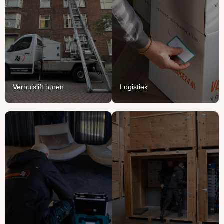
huren
We vullen onze vrachten
Breng je verhuizing naar
aan met jouw meubels en
grote hoogte met onze
producten.
verhuisliften.
Lees Meer
Lees Meer
Verhuislift huren
Logistiek
Handyman
Ontruimen
service
Opruimen of ontruimen:
Voor het ophangen,
van knusse flat tot groot
monteren en demonteren
bedrijfspand.
van je spullen.
Lees Meer