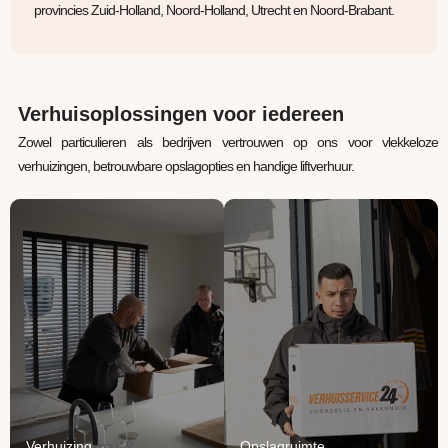
provincies Zuid-Holland, Noord-Holland, Utrecht en Noord-Brabant.
Verhuisoplossingen voor iedereen
Zowel particulieren als bedrijven vertrouwen op ons voor vlekkeloze
verhuizingen, betrouwbare opslagopties en handige liftverhuur.
Verhuizing
Opslagruimte
Uw inboedel van A naar
Jouw spullen staan bij
B verhuizen? Wij regelen
ons veilig, verwarmd en
het van A tot Z.
beschermd.
Lees Meer
Lees Meer
Verhuizing
Opslagruimte