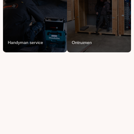
Opruimen of ontruimen:
Voor het ophangen,
van knusse flat tot groot
monteren en demonteren
bedrijfspand.
van je spullen.
Lees Meer
Lees Meer
Handyman service
Ontruimen