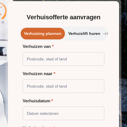
Verhuisofferte aanvragen
➔
Verhuizing plannen
Verhuislift huren
Opslagrui
Verhuizen van
*
VERHUIZING
PLANNEN
Verhuizen naar
*
Verhuisdatum
*