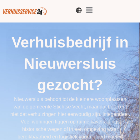
Verhuisbedrijf in
Nieuwersluis
gezocht?
Nieuwersluis behoort tot de kleinere woonplaatsen
van de gemeente Stichtse Vecht, maar dat betekent
niet dat verhuizingen hier eenvoudig zijn. Integendeel.
Veel woningen liggen op ruime kavels, langs
historische wegen of in een omgeving waar
bereikbaarheid en logistiek vooraf goed moeten