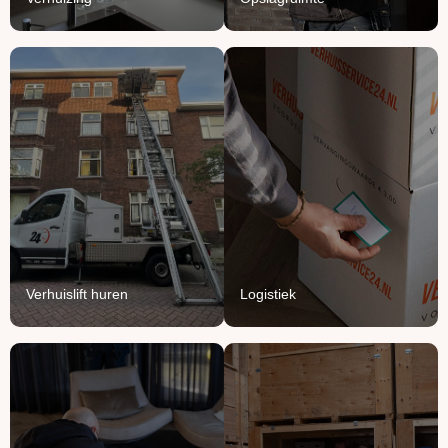
Verhuislift
Logistiek
huren
We vullen onze vrachten
Breng je verhuizing naar
aan met jouw meubels en
grote hoogte met onze
producten.
verhuisliften.
Lees Meer
Lees Meer
Verhuislift huren
Logistiek
Handyman
Ontruimen
service