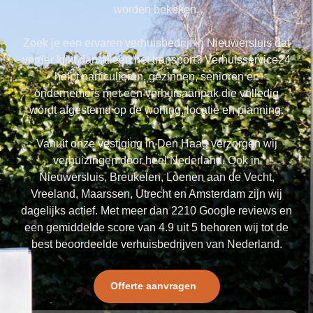
worden bekeken.
Zoek je een ervaren verhuisbedrijf in Nieuwersluis dat
verder kijkt dan alleen het transport? Verhuisservice24
helpt particulieren, gezinnen, senioren en
ondernemers met een verhuisaanpak die volledig
wordt afgestemd op de woning, locatie en planning.
Vanuit onze vestiging in Den Haag verzorgen wij
verhuizingen door heel Nederland. Ook in
Nieuwersluis, Breukelen, Loenen aan de Vecht,
Vreeland, Maarssen, Utrecht en Amsterdam zijn wij
dagelijks actief. Met meer dan 2210 Google reviews en
een gemiddelde score van 4.9 uit 5 behoren wij tot de
best beoordeelde verhuisbedrijven van Nederland.
Offerte aanvragen