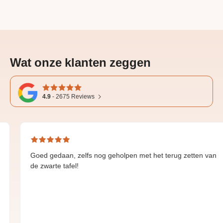
Wat onze klanten zeggen
4.9
-
2675
Reviews
ed gedaan, zelfs nog geholpen met het terug zetten van
Gre
zwarte tafel!